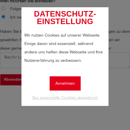
Wen möchten Sie anmelden?
Folgende Personen nehmen teil
DATENSCHUTZ-
Ich nehme selbst teil.
EINSTELLUNG
Haben Sie besondere Schwerpunkte und sonstige Anregungen zu dem
Wir nutzen Cookies auf unserer Webseite.
gewählten Seminar? Falls uns das möglich ist, berücksichtigen wir
Einige davon sind essenziell, während
diese gerne und bereiten das Seminar dementsprechend vor:
andere uns helfen diese Webseite und Ihre
Nutzererfahrung zu verbessern.
send
Absenden
Annehmen
Nur essenzielle Cookies akzeptieren