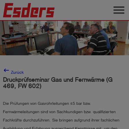
menu
Produkte
Wissen
Support
Über
uns
keyboard_backspace
Zurück
Druckprüfseminar Gas und Fernwärme (G
Karriere
469, FW 602)
Kontakt
Die Prüfungen von Gasrohrleitungen ≤5 bar bzw.
Deutsch
Fernwärmeleitungen sind von Sachkundigen bzw. qualifizierten
Fachkräfte durchzuführen. Sie bringen aufgrund ihrer fachlichen
Ausbildung und Erfahrung ausreichend Kenntnisse mit, um den