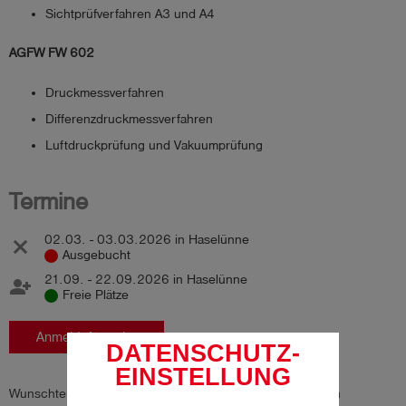
Sichtprüfverfahren A3 und A4
AGFW
FW 602
Druckmessverfahren
Differenzdruckmessverfahren
Luftdruckprüfung und Vakuumprüfung
Termine
02.03. - 03.03.2026 in Haselünne
Ausgebucht
21.09. - 22.09.2026 in Haselünne
Freie Plätze
Anmeldeformular
DATENSCHUTZ-
EINSTELLUNG
Wunschtermin ausgebucht oder keinen passenden Termin