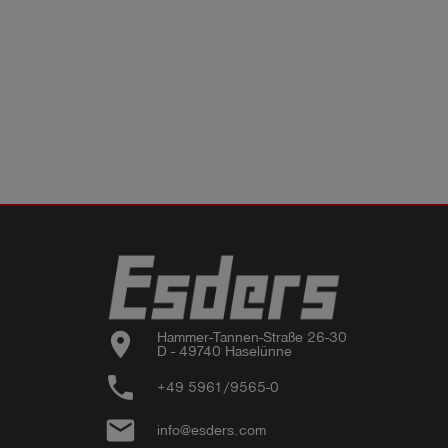
location_on
Hammer-Tannen-Straße 26-30

D - 49740 Haselünne
phone
+49 5961/9565-0
email
info@esders.com