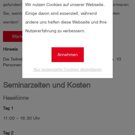
Wir nutzen Cookies auf unserer Webseite.
gefunden? Melden Sie sich über die Warteliste an! Wir informieren
Einige davon sind essenziell, während
Sie, wenn Plätze frei werden oder weitere Termine angeboten
andere uns helfen diese Webseite und Ihre
werden!
Nutzererfahrung zu verbessern.
Warteliste & Terminoptionen
Hinweis
Annehmen
Die Teilnehmerzahl für das Seminar in Haselünne ist auf ca. 10
Personen begrenzt.
Nur essenzielle Cookies akzeptieren
Seminarzeiten und Kosten
Haselünne
Tag 1
11:00 – 16:30 Uhr
Tag 2