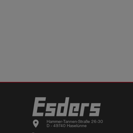
location_on
Hammer-Tannen-Straße 26-30

D - 49740 Haselünne