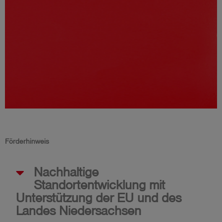
Esders NEWSLETTER -
Förderhinweis
Technik-Know-how
Nachhaltige
Wir geben Hilfestellung zum Arbeiten mit
Standortentwicklung mit
unseren Geräten, aktuelle
Unterstützung der EU und des
Branchenneuigkeiten und
Zusammenfassungen neuer Regelwerke.
Landes Niedersachsen