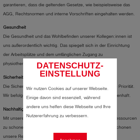
garantieren, dass die geltenden Gesetze, wie beispielsweise das
AGG, Rechtsnormen und interne Vorschriften eingehalten werden.
Gesundheit
Die Gesundheit und das Wohlbefinden unserer Kollegen:innen ist
uns außerordentlich wichtig. Das spiegelt sich in der Einrichtung
der Arbeitsplätze und dem umfänglichen Zugang zu
DATENSCHUTZ-
physiotherapeutischer Behandlung wider.
EINSTELLUNG
Sicherheit
Die Sicherheit unserer Mitarbeitenden hat bei uns oberste Priorität.
Wir nutzen Cookies auf unserer Webseite.
Wir befolgen alle Vorschriften zur Arbeitssicherheit gewissenhaft.
Einige davon sind essenziell, während
andere uns helfen diese Webseite und Ihre
Nachhaltigkeit und Umweltschutz
Nutzererfahrung zu verbessern.
Mit unseren Geräten leisten wir einen Beitrag, endliche Ressourcen
zu schonen und die Sicherheit im Alltag zu erhöhen. Wir schonen
unsere Ressourcen – zum Beispiel Wasser, Energie oder