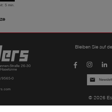
it: 5 min.
nze
Bleiben Sie auf d
nnen-Straße 26-30

 Haselünne
/9565-0
email
Newslet
rs.com
© 2026 Es