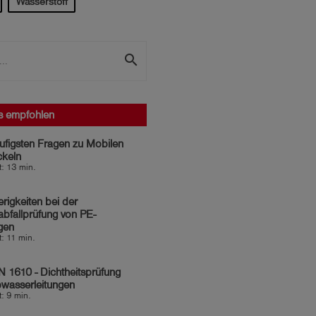
Wasserstoff
search
s empfohlen
ufigsten Fragen zu Mobilen
ckeln
t: 13 min.
rigkeiten bei der
bfallprüfung von PE-
gen
t: 11 min.
 1610 - Dichtheitsprüfung
wasserleitungen
t: 9 min.