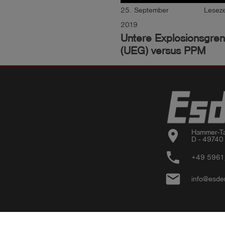
25. September
Leseze
2019
Untere Explosionsgre
(UEG) versus PPM
location_on
Hammer-Ta
D - 49740
phone
+49 5961
email
info@esde