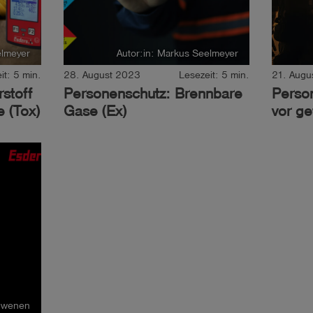
elmeyer
Autor:in: Markus Seelmeyer
it: 5 min.
28. August 2023
Lesezeit: 5 min.
21. Augu
stoff
Personenschutz: Brennbare
Perso
e (Tox)
Gase (Ex)
vor ge
chwenen