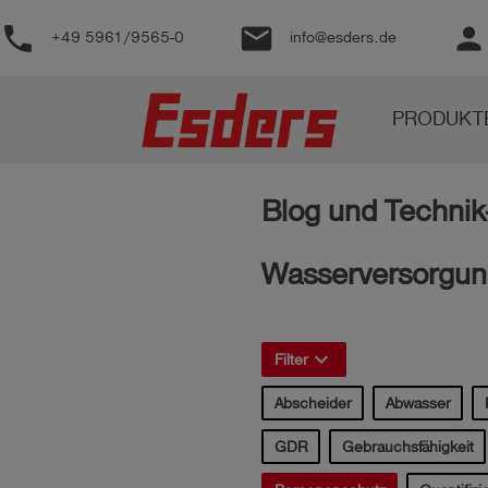
phone
email
person
+49 5961/9565-0
info@esders.de
Produkte
PRODUKT
Wissen
Support
Blog und Technik
Über
uns
Wasserversorgu
Karriere
Kontakt
keyboard_arrow_right
Filter
Abscheider
Abwasser
Deutsch
GDR
Gebrauchsfähigkeit