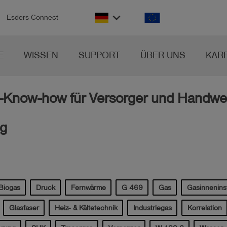
keyboard_arrow_down
Esders Connect
E
WISSEN
SUPPORT
ÜBER UNS
KAR
-Know-how für Versorger und Handwe
ng
Biogas
Druck
Fernwärme
G 469
Gas
Gasinneninst
Glasfaser
Heiz- & Kältetechnik
Industriegas
Korrelation