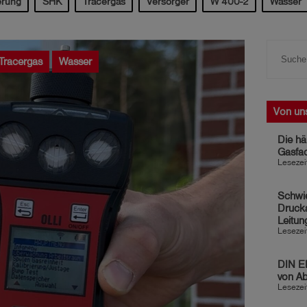
erung
SHK
Tracergas
Versorger
W 400-2
Wasser
Tracergas
Wasser
Von un
Die hä
Gasfa
Lesezei
Schwie
Drucka
Leitun
Lesezei
DIN EN
von Ab
Lesezei