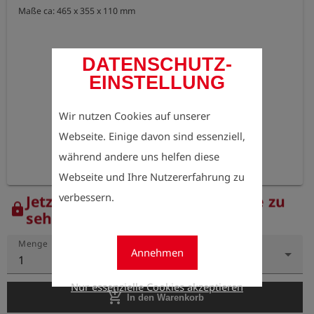
Maße ca: 465 x 355 x 110 mm
DATENSCHUTZ-
EINSTELLUNG
Wir nutzen Cookies auf unserer
Webseite. Einige davon sind essenziell,
während andere uns helfen diese
Webseite und Ihre Nutzererfahrung zu
verbessern.
Jetzt registrieren, um die Preise zu
lock
sehen.
Menge
Annehmen
1
Nur essenzielle Cookies akzeptieren
add_shopping_cart
In den Warenkorb