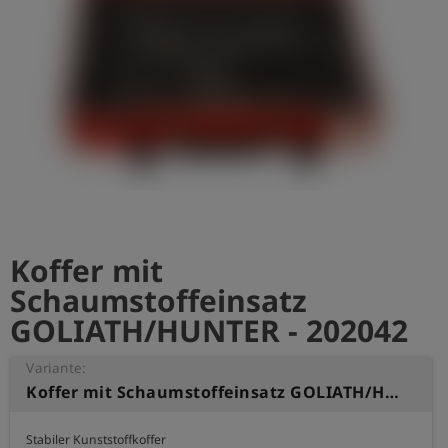
account_circle
Anmelden
shield
Registrierung
Koffer mit
Schaumstoffeinsatz
GOLIATH/HUNTER - 202042
Variante:
Koffer mit Schaumstoffeinsatz GOLIATH/HUNTER
Stabiler Kunststoffkoffer
