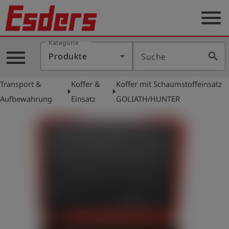
menu
Kategorie
Produkte
menu
search
Produkte
Suche
Wissen
Transport &
Koffer &
Koffer mit Schaumstoffeinsatz
Support
arrow_right
arrow_right
Aufbewahrung
Einsatz
GOLIATH/HUNTER
Über
uns
Karriere
Kontakt
Deutsch