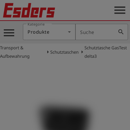
menu
Kategorie
Produkte
menu
search
Produkte
Suche
Wissen
Transport &
Schutztasche GasTest
Support
arrow_right
arrow_right
Schutztaschen
Aufbewahrung
delta3
Über
uns
Karriere
Kontakt
Deutsch