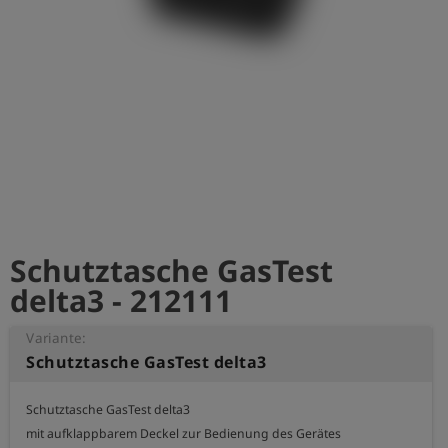
account_circle
Anmelden
shield
Registrierung
Schutztasche GasTest
delta3 - 212111
Variante:
Schutztasche GasTest delta3
Schutztasche GasTest delta3

mit aufklappbarem Deckel zur Bedienung des Gerätes
