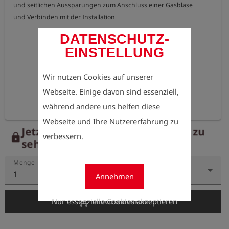
und seitlichen Aussparungen zum Anschluss einer Gasblase

und Verbinden mit der Installation
DATENSCHUTZ-
EINSTELLUNG
Wir nutzen Cookies auf unserer
Webseite. Einige davon sind essenziell,
während andere uns helfen diese
Webseite und Ihre Nutzererfahrung zu
Jetzt registrieren, um die Preise zu
verbessern.
lock
sehen.
Menge
1
Annehmen
add_shopping_cart
Nur essenzielle Cookies akzeptieren
In den Warenkorb