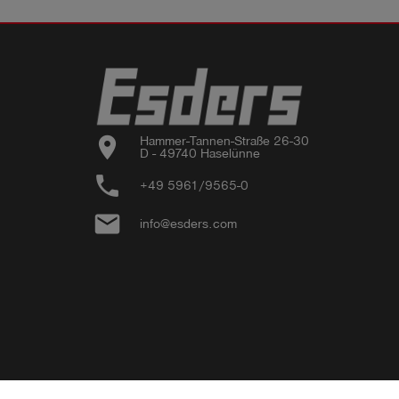
location_on
Hammer-Tannen-Straße 26-30

D - 49740 Haselünne
phone
+49 5961/9565-0
email
info@esders.com