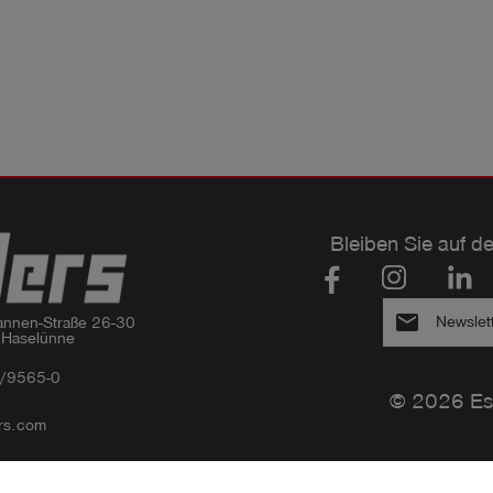
Bleiben Sie auf d
email
Newslet
nnen-Straße 26-30

 Haselünne
/9565-0
© 2026 Es
rs.com