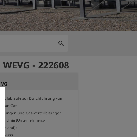
search
 WEVG - 222608
EVG
Prüfabläufe zur Durchführung von 
n an Gas-

eitungen und Gas-Verteilleitungen 
chtlinie (Unternehmens-

tschland):

chluss
