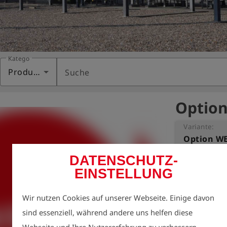
Kategorie
Produkte
Suche
G
Option
Variante:
Option W
DATENSCHUTZ-
Menügeführte 
EINSTELLUNG
Druckprüfunge
Netzanschlussl
Wir nutzen Cookies auf unserer Webseite. Einige davon
gemäß WEVG-Ri
sind essenziell, während andere uns helfen diese
Richtlinie, Deu
- WEVG Netzans
Webseite und Ihre Nutzererfahrung zu verbessern.