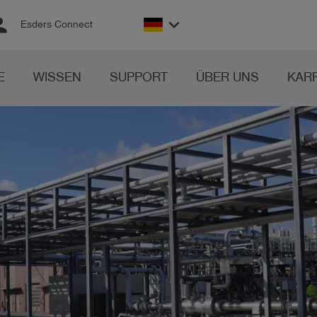
son
keyboard_arrow_down
Esders Connect
E
WISSEN
SUPPORT
ÜBER UNS
KAR