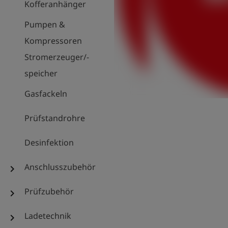
Kofferanhänger
Pumpen &
Kompressoren
Stromerzeuger/-
speicher
Gasfackeln
Prüfstandrohre
Desinfektion
Anschlusszubehör
chevron_right
Prüfzubehör
chevron_right
Ladetechnik
chevron_right