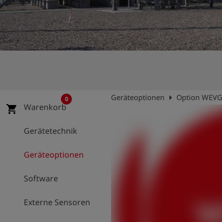
account_circle
Anmelden
shield
Registrierung
arrow_right
Geräteoptionen
Option WEV
0
Warenkorb
shopping_cart
Gerätetechnik
Geräteoptionen
Software
Externe Sensoren