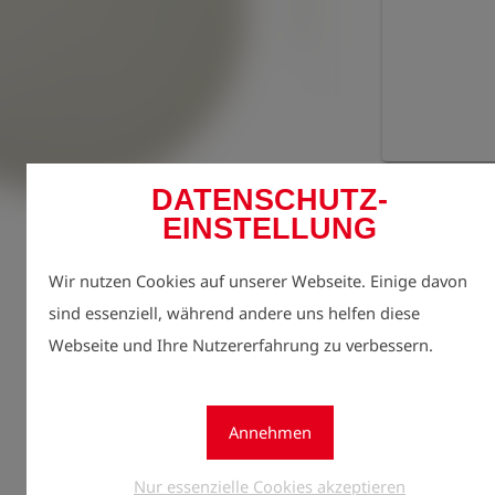
Jetzt r
DATENSCHUTZ-
lock
Preise 
EINSTELLUNG
Menge
1
Wir nutzen Cookies auf unserer Webseite. Einige davon
sind essenziell, während andere uns helfen diese
Webseite und Ihre Nutzererfahrung zu verbessern.
Annehmen
Nur essenzielle Cookies akzeptieren