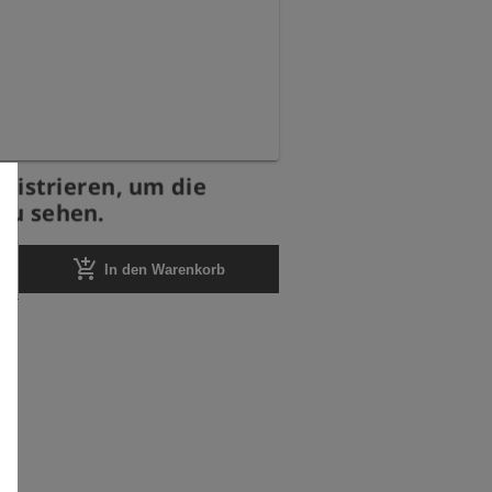
egistrieren, um die
zu sehen.
add_shopping_cart
In den Warenkorb