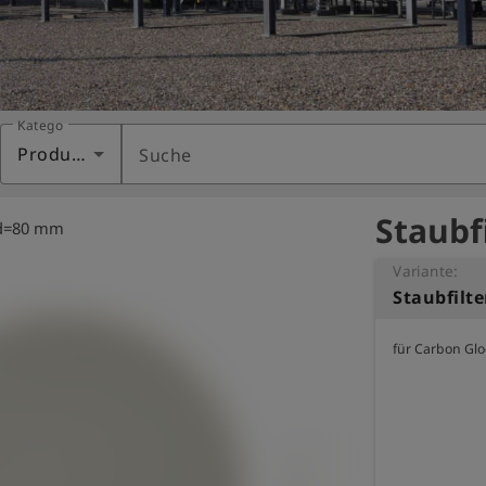
Kategorie
Produkte
Suche
Staubf
, d=80 mm
Variante:
Staubfilt
für Carbon Gl