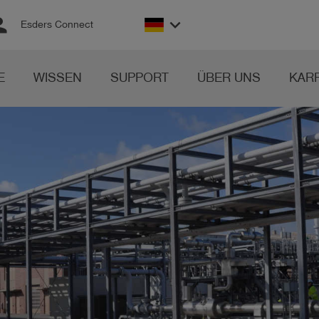
son
keyboard_arrow_down
Esders Connect
E
WISSEN
SUPPORT
ÜBER UNS
KAR