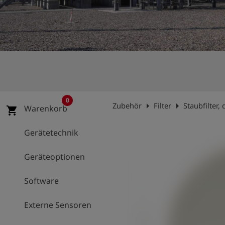
account_circle
Anmelden
shield
Registrierung
0
arrow_right
arrow_right
Zubehör
Filter
Staubfilter
Warenkorb
shopping_cart
Gerätetechnik
Geräteoptionen
Software
Externe Sensoren