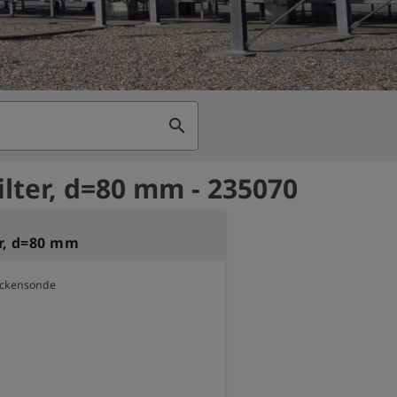
search
ilter, d=80 mm - 235070
er, d=80 mm
ockensonde