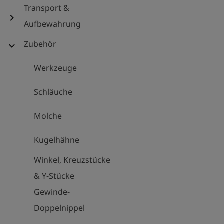
Transport &
chevron_right
Aufbewahrung
Zubehör
expand_more
Werkzeuge
Schläuche
Molche
Kugelhähne
Winkel, Kreuzstücke
& Y-Stücke
Gewinde-
Doppelnippel