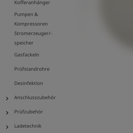
Kofferanhänger
Pumpen &
Kompressoren
Stromerzeuger/-
speicher
Gasfackeln
Prüfstandrohre
Desinfektion
Anschlusszubehör
chevron_right
Prüfzubehör
chevron_right
Ladetechnik
chevron_right