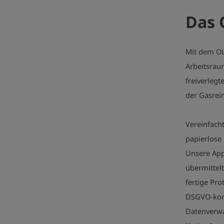
Das 
Mit dem OL
Arbeitsra
freiverleg
der Gasrei
Vereinfach
papierlose
Unsere Ap
übermittel
fertige Pro
DSGVO-konf
Datenverwa