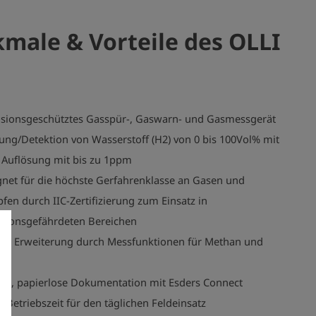
: 170 × 80 × 43 mm

50 g

male & Vorteile
des OLLI
eich: −20 °C ≤ Ta ≤ +50 °C

z:

hnung:

IC T4 Gb

osionsgeschütztes Gasspür-, Gaswarn- und Gasmessgerät
43 X

ng/Detektion von Wasserstoff (H2) von 0 bis 100Vol% mit
 Auflösung mit bis zu 1ppm
chnung:

Gb

net für die höchste Gerfahrenklasse an Gasen und
0085X
en durch IIC-Zertifizierung zum Einsatz in
osionsgefährdeten Bereichen
ble Erweiterung durch Messfunktionen für Methan und
k
ale, papierlose Dokumentation mit Esders Connect
 Betriebszeit für den täglichen Feldeinsatz