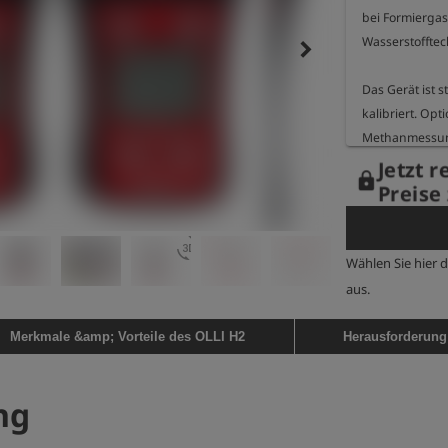
bei Formierga
Wasserstofftech
keyboard_arrow_right
Das Gerät ist 
kalibriert. Opt
Methanmessung 
auf unterschie
Jetzt r
lock
zu können.

Preise 
Das OLLI H₂ wi
3d_rotation
ausgeliefert un
Wählen Sie hier 
Ionen-Akku aus
aus.
für kontrollie
Messungen an 
Merkmale &amp; Vorteile des OLLI H2
Herausforderung
zugänglichen S
zusätzlich mit
ng
ausgerüstet we