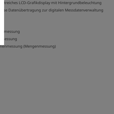
astreiches LCD-Grafikdisplay mit Hintergrundbeleuchtung
lose Datenübertragung zur digitalen Messdatenverwaltung
:
anmessung
kmessung
menmessung (Mengenmessung)