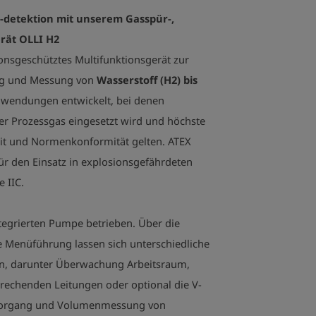
Das extrem wi
-detektion mit unserem
Gasspür-,
macht das OLLI
Feldeinsatz. D
rät OLLI H2
Gewicht sorgen
ionsgeschütztes Multifunktionsgerät zur
langen Einsatzz
ng und Messung von
Wasserstoff (H2) bis
Anwendungen entwickelt, bei denen
Highlights:

der Prozessgas eingesetzt wird und höchste
- Messung von 
- Pumpenbetri
it und Normenkonformität gelten.
ATEX
- Li-Ionen-Akku
 für den Einsatz in explosionsgefährdeten
- Optionale CH
 IIC.
- Optionaler D
- Kompaktes, 
- Für den Eins
ntegrierten Pumpe betrieben. Über die
geeignet

e Menüführung lassen sich unterschiedliche
n, darunter Überwachung Arbeitsraum,
Technische Dat
prechenden Leitungen oder optional die V-
- Betriebszeit:
vorgang und Volumenmessung von
Umgebungsbed