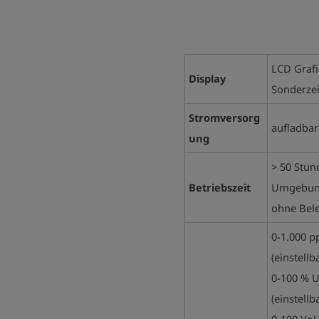
LCD Grafi
Display
Sonderze
Stromversorg
aufladbar
ung
> 50 Stun
Betriebszeit
Umgebun
ohne Bel
0-1.000 p
(einstellb
0-100 % U
(einstellb