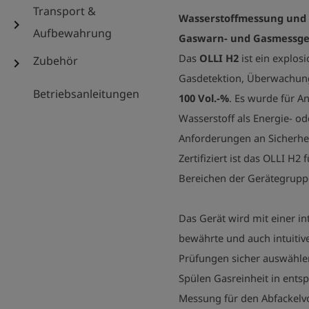
Transport &
Wasserstoffmessung und 
chevron_right
Aufbewahrung
Gaswarn- und Gasmessge
Das
OLLI H2
ist ein explos
Zubehör
chevron_right
Gasdetektion, Überwachu
Betriebsanleitungen
100 Vol.-%
. Es wurde für 
Wasserstoff als Energie- o
Anforderungen an Sicherhe
Zertifiziert ist das OLLI H2
Bereichen der Gerätegruppe
Das Gerät wird mit einer i
bewährte und auch intuitiv
Prüfungen sicher auswähle
Spülen Gasreinheit in ents
Messung für den Abfackel