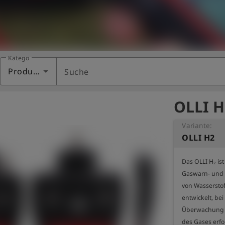
Kategorie
Produkte
Suche
OLLI H
Variante:
OLLI H2
Das OLLI H₂ is
Gaswarn- und G
von Wasserstof
entwickelt, be
Überwachung

des Gases erford