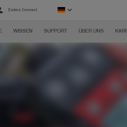
son
keyboard_arrow_down
Esders Connect
E
WISSEN
SUPPORT
ÜBER UNS
KAR