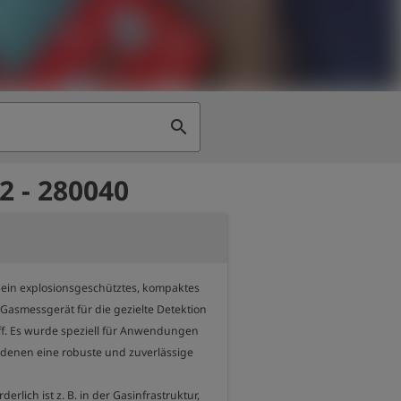
search
2 - 280040
t ein explosionsgeschütztes, kompaktes 
asmessgerät für die gezielte Detektion 
f. Es wurde speziell für Anwendungen 
i denen eine robuste und zuverlässige 
erlich ist z. B. in der Gasinfrastruktur, 