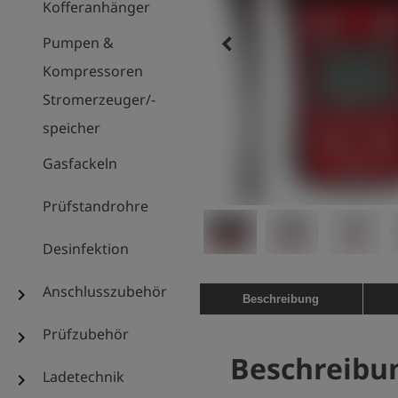
Kofferanhänger
keyboard_arrow_left
Pumpen &
Kompressoren
Stromerzeuger/-
speicher
Gasfackeln
Prüfstandrohre
Desinfektion
Anschlusszubehör
chevron_right
Beschreibung
Prüfzubehör
chevron_right
Beschreibu
Ladetechnik
chevron_right