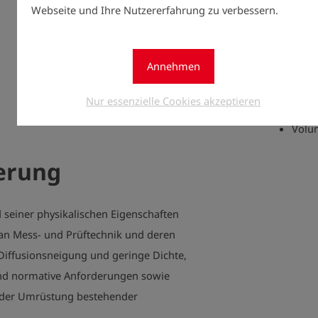
Kontr
Webseite und Ihre Nutzererfahrung zu verbessern.
Kabel
Optional
Annehmen
Meth
Nur essenzielle Cookies akzeptieren
Druc
Volu
erung
d seiner physikalischen Eigenschaften
n Mess- und Prüftechnik und deren
Diffusionsneigung und geringe Dichte,
und normative Anforderungen sowie
i der Umrüstung bestehender