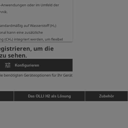
s-Anwendungen oder im Umfeld der 
nik.

standardmäßig auf Wasserstoff (H₂) 
ional kann eine zusätzliche 
(CH₄) integriert werden, um flexibel 
dliche Einsatzanforderungen reagieren 
egistrieren, um die
zu sehen.
tune
Konfigurieren
rd serienmäßig als Pumpenvariante 
d ist mit einem leistungsstarken Li-
die benötigten Geräteoptionen für Ihr Gerät
gestattet. Dadurch eignet es sich ideal 
rte Probenahmen, Lecksuche sowie 
schwer

Das OLLI H2 als Lösung
Zubehör
tellen. Optional kann das Gerät 
 einem integrierten Drucksensor 
rden.
