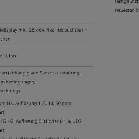
lästige Ins
neuesten S
kdisplay mit 128 x 64 Pixel, beleuchtbar +
ichen
e Li-Ion
den (abhängig von Sensorausstattung,
gsbedingungen,
euchtung)
pm H2, Auflösung 1, 5, 10, 50 ppm
ar)
EG H2, Auflösung 0,01 oder 0,1 % UEG
ar)