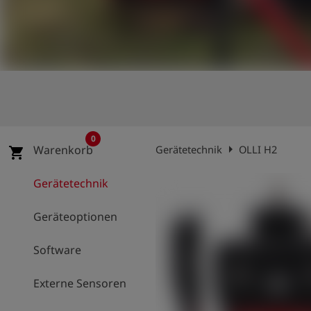
account_circle
Anmelden
shield
Registrierung
0
arrow_right
Gerätetechnik
OLLI H2
Warenkorb
shopping_cart
Gerätetechnik
Geräteoptionen
Software
Externe Sensoren