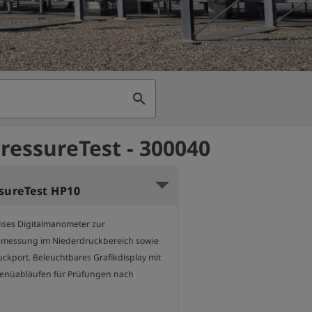
search
ressureTest - 300040
sureTest HP10
ises Digitalmanometer zur 
kmessung im Niederdruckbereich sowie 
kport. Beleuchtbares Grafikdisplay mit 
enüabläufen für Prüfungen nach 