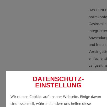
Das TONI Pr
normkonfo
Gasinstall
integrierte
Anwendunge
und Indust
Voreingest
einfache, 
Langzeitme
PressureTes
DATENSCHUTZ-
Die intuiti
EINSTELLUNG
Connect we
saubere Na
Wir nutzen Cookies auf unserer Webseite. Einige davon
Bauakte.
sind essenziell, während andere uns helfen diese