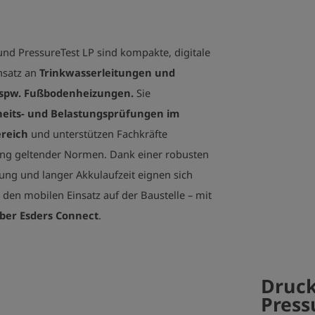
 und
PressureTest
LP sind kompakte, digitale
nsatz an
Trinkwasserleitungen und
 bspw. Fußbodenheizungen.
Sie
heits- und Belastungsprüfungen im
reich
und unterstützen Fachkräfte
tung geltender Normen. Dank einer robusten
nung und langer Akkulaufzeit eignen sich
 den mobilen Einsatz auf der Baustelle – mit
ber Esders Connect
.
Druck
Press