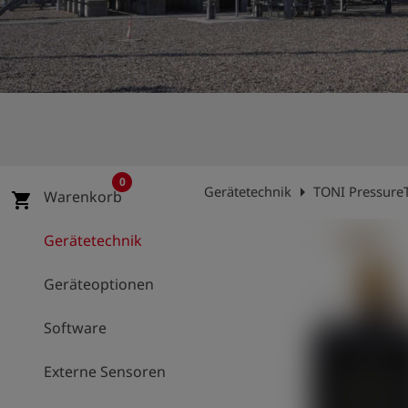
account_circle
Anmelden
shield
Registrierung
0
arrow_right
Gerätetechnik
TONI PressureT
Warenkorb
shopping_cart
Gerätetechnik
Geräteoptionen
Software
Externe Sensoren