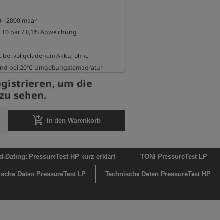
nd bei 20°C Umgebungstemperatur

 16,5cm x 6,5cm x 3cm

egistrieren, um die
 ca. 280g
zu sehen.
add_shopping_cart
In den Warenkorb
-Dating: PressureTest HP kurz erklärt
TONI PressureTest LP
ische Daten PressureTest LP
Technische Daten PressureTest HP