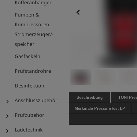
Kofferanhänger
keyboard_arrow_left
Pumpen &
Kompressoren
Stromerzeuger/-
speicher
Gasfackeln
Prüfstandrohre
Desinfektion
Beschreibung
TONI Pre
Anschlusszubehör
chevron_right
Merkmale PressureTest LP
Prüfzubehör
chevron_right
Ladetechnik
chevron_right