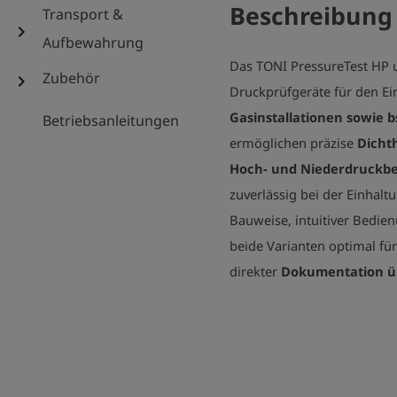
Beschreibung
Transport &
chevron_right
Aufbewahrung
Das TONI PressureTest HP
Zubehör
chevron_right
Druckprüfgeräte für den Ei
Gasinstallationen sowie
Betriebsanleitungen
ermöglichen präzise
Dicht
Hoch- und Niederdruckbe
zuverlässig bei der Einhal
Bauweise, intuitiver Bedie
beide Varianten optimal für
direkter
Dokumentation ü