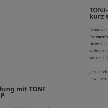
TONI-
kurz 
In nur wen
play_arrow
PressureT
Unser Vide
wichtigste
verständlic
Jetzt anseh
gewinnen.
fung mit TONI
LP