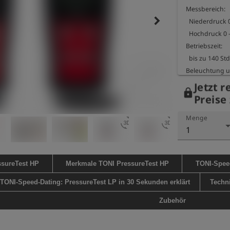
Messbereich:

keyboard_arrow_right
  Niederdruck 0 - 2000 mbar

  Hochdruck 0 - 10 bar / 0,1% Abweichung

Betriebszeit:

  bis zu 140 Std. bei vollgeladenem Akku, ohne 
Beleuchtung u
Größe Gehäuse:
Jetzt r
lock
Gewicht Gerät:
Preise 
Menge
3d_rotation
3d_rotation
1
ssureTest HP
Merkmale TONI PressureTest HP
TONI-Speed
TONI-Speed-Dating: PressureTest LP in 30 Sekunden erklärt
Techn
Zubehör