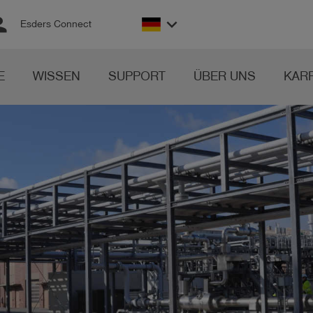
son
keyboard_arrow_down
Esders Connect
E
WISSEN
SUPPORT
ÜBER UNS
KAR