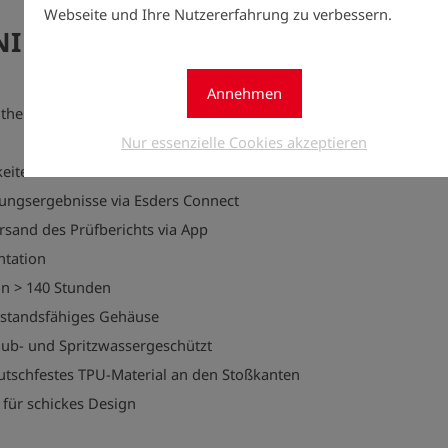
Webseite und Ihre Nutzererfahrung zu verbessern.
I PressureTest H
P
Annehmen
theits- und Belastungsprüfung nach ZVSHK
Nur essenzielle Cookies akzeptieren
eiten
fungsergebnisse via Esders Connect
rsand des Prüfberichts via App
tation
on > 140 Stunden
standsfähiges Gehäuse
aub- und Spritzwassergeschützt
utschfestes TPU-Material an den Stoßkanten
 für schickes Design