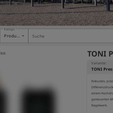
Kategorie
Produkte
Suche
TONI P
est
Variante:
TONI Pres
Robustes, präz
Differenzdruc
einem Hochdruc
gesteuerten M
Regelwerk.
