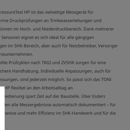
essureTest HP ist das vielseitige Messgerät für
rme Druckprüfungen an Trinkwasserleitungen und
ationen im Hoch- und Niederdruckbereich. Dank mehrerer
r Sensoren eignet es sich ideal für alle gängigen
n im SHK-Bereich, aber auch für Netzbetreiber, Versorger
rieunternehmen.
ellte Prüfzyklen nach TRGI und ZVSHK sorgen für eine
sichere Handhabung. Individuelle Anpassungen, auch für
ssungen, sind jederzeit möglich. So passt sich das TONI
t HP flexibel an den Arbeitsalltag an.
ve Bedienung spart Zeit auf der Baustelle. Über Esders
rden alle Messergebnisse automatisch dokumentiert – für
chweise und mehr Effizienz im SHK-Handwerk und für die