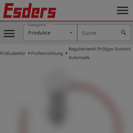
menu
Kategorie
Produkte
menu
search
Produkte
Suche
Wissen
Regulierventil Prüfgas Ecomini
Support
arrow_right
arrow_right
Prüfzubehör
Prüfeinrichtung
Automatik
Über
uns
Karriere
Kontakt
Deutsch