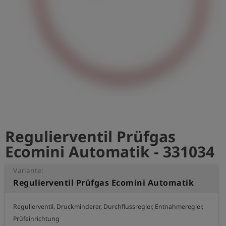
account_circle
Anmelden
shield
Registrierung
Regulierventil Prüfgas
Ecomini Automatik - 331034
Variante:
Regulierventil Prüfgas Ecomini Automatik
Regulierventil, Druckminderer, Durchflussregler, Entnahmeregler, 
Prüfeinrichtung
