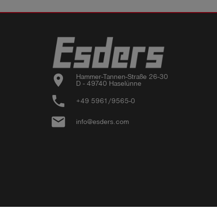
location_on
Hammer-Tannen-Straße 26-30

D - 49740 Haselünne
phone
+49 5961/9565-0
email
info@esders.com