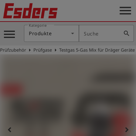
menu
Kategorie
Produkte
menu
search
Produkte
Suche
Wissen
arrow_right
arrow_right
Prüfzubehör
Prüfgase
Testgas 5-Gas Mix für Dräger Geräte
Support
Über
uns
Karriere
Kontakt
Deutsch
keyboard_arrow_left
keyboard_arrow_right