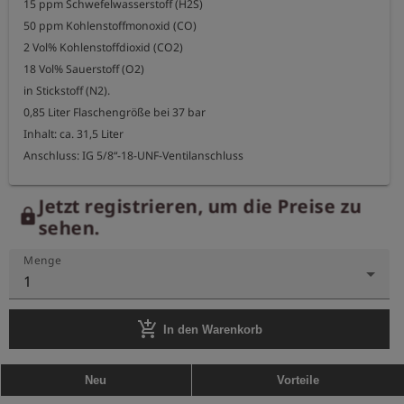
15 ppm Schwefelwasserstoff (H2S)

50 ppm Kohlenstoffmonoxid (CO)

2 Vol% Kohlenstoffdioxid (CO2)

18 Vol% Sauerstoff (O2)

in Stickstoff (N2).

0,85 Liter Flaschengröße bei 37 bar

Inhalt: ca. 31,5 Liter

Anschluss: IG 5/8“-18-UNF-Ventilanschluss

Bitte senden Sie nach Benutzung die leeren Flaschen wieder zur 
Jetzt registrieren, um die Preise zu
lock
Esders GmbH zurück.

sehen.
Wir werden diese aufbereiten und wiederbefüllen.

Menge
Als Dankeschön für Ihren Beitrag zur Schonung der Umwelt 
1
erhalten Sie ein kostenloses Paket

über 100 Esders Connect Messungen.
add_shopping_cart
In den Warenkorb
Neu
Vorteile