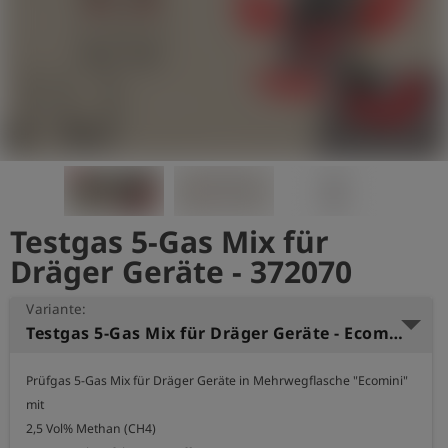
account_circle
Anmelden
shield
Registrierung
Testgas 5-Gas Mix für
Dräger Geräte - 372070
Variante:
Testgas 5-Gas Mix für Dräger Geräte - Ecomini 32
Prüfgas 5-Gas Mix für Dräger Geräte in Mehrwegflasche "Ecomini" 
mit

2,5 Vol% Methan (CH4)
