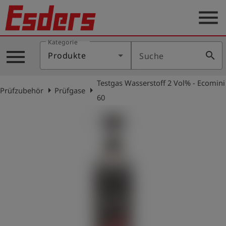
menu
Kategorie
Produkte
menu
search
Produkte
Suche
Wissen
Testgas Wasserstoff 2 Vol% - Ecomini
Support
arrow_right
arrow_right
Prüfzubehör
Prüfgase
60
Über
uns
Karriere
Kontakt
Deutsch