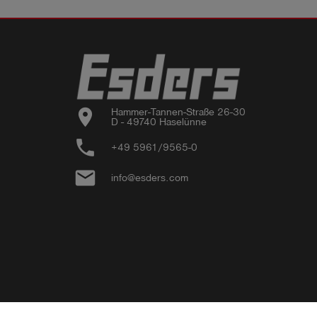
location_on
Hammer-Tannen-Straße 26-30

D - 49740 Haselünne
phone
+49 5961/9565-0
email
info@esders.com