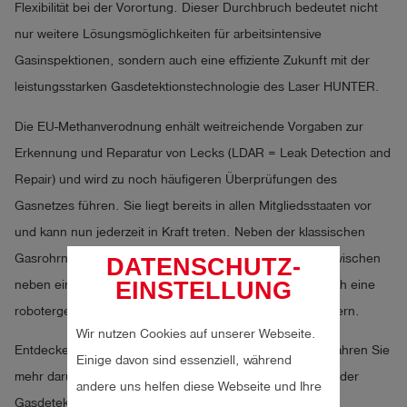
Flexibilität bei der Vorortung. Dieser Durchbruch bedeutet nicht
nur weitere Lösungsmöglichkeiten für arbeitsintensive
Gasinspektionen, sondern auch eine effiziente Zukunft mit der
leistungsstarken Gasdetektionstechnologie des Laser HUNTER.
Die EU-Methanverodnung enhält weitreichende Vorgaben zur
Erkennung und Reparatur von Lecks (LDAR = Leak Detection and
Repair) und wird zu noch häufigeren Überprüfungen des
Gasnetzes führen. Sie liegt bereits in allen Mitgliedsstaaten vor
und kann nun jederzeit in Kraft treten. Neben der klassischen
Gasrohrnetzüberprüfung mit der Teppichsonde steht inzwischen
DATENSCHUTZ-
EINSTELLUNG
neben einem GasCar, einem Quad, einem E-Scooter auch eine
robotergestützte Lösung für die Zukunft in den Startlöchern.
Wir nutzen Cookies auf unserer Webseite.
Entdecken Sie unsere hochpräzise Messtechnik und erfahren Sie
Einige davon sind essenziell, während
mehr darüber, wie das Laser HUNTER neue Maßstäbe in der
andere uns helfen diese Webseite und Ihre
Gasdetektion setzt!