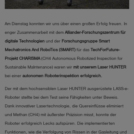
account_circle
Anmelden
Am Dienstag konnten wir uns über einen großen Erfolg freuen. In
shield
Registrierung
enger Zusammenarbeit mit dem
Alliander-Forschungszentrum für
digitale Technologien
und der
Forschungsgruppe Smart
Mechatronics And RoboTics (SMART)
für das
TechForFuture-
Projekt CHARISMA
(CH4 Autonomous Robotized Inspection for
Sustainable MaIntenance) waren wir
mit unserem Laser HUNTER
bei einer
autonomen Roboterinspektion erfolgreich.
Der mit dem hochsensiblen Laser HUNTER ausgerüstete LASS-e-
Roboter stellte bei dem Test seine Fähigkeiten unter Beweis.
Dank innovativer Lasertechnologie, die Quereinflüsse eliminiert
und Methan (CH4) mit äußerster Präzision misst, konnte der
Roboter erfolgreich Lecks aufspüren. Die implementierten
Funktionen, wie die Verfolgung von Rissen in der Gasleitung und