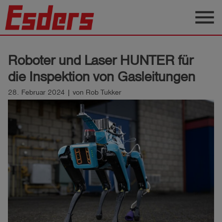
menu
Produkte
Roboter und Laser HUNTER für
Wissen
die Inspektion von Gasleitungen
Support
28. Februar 2024 | von Rob Tukker
Über
uns
Karriere
Kontakt
Deutsch