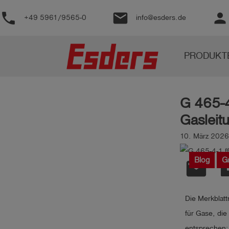
phone
email
person
+49 5961/9565-0
info@esders.de
Produkte
PRODUKT
Wissen
Support
G 465-4
Über
Gasleit
uns
10. März 2026 
Karriere
Blog
G
email
Kontakt
Deutsch
Die Merkblatt
für Gase, di
entsprechen: