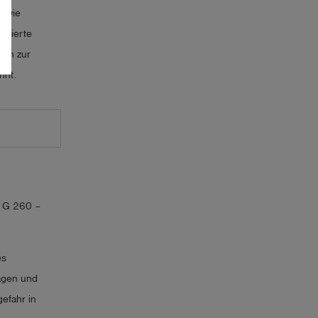
sowie
llierte
hen zur
nnt.
t G 260 –
es
lagen und
efahr in