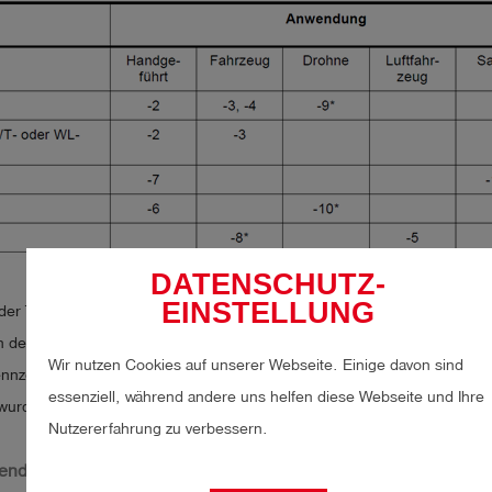
DATENSCHUTZ-
EINSTELLUNG
n der Tabelle beziehen sich auf das jeweilige Untermerkblatt des DVGW-
 in dem die Geräte und Systeme sowie ihre Anwendung genauer beschr
Wir nutzen Cookies auf unserer Webseite. Einige davon sind
kennzeichneten Systeme haben bislang ihre Betriebserfahrung nicht na
essenziell, während andere uns helfen diese Webseite und Ihre
wurden bislang keine Untermerkblätter erstellt.
Nutzererfahrung zu verbessern.
endungen und Einsatzszenarien im Überblick