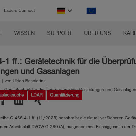
keyboard_arrow_down
Esders Connect
E
WISSEN
SUPPORT
ÜBER UNS
KAR
-1 ff.: Gerätetechnik für die Überprü
ungen und Gasanlagen
| von Ulrich Bannierink
aslecksuche
LDAR
Quantifizierung
reihe G 465-4-1 ff. (11/2025) beschreibt die aktuell verfügbaren Gerä
e dem Arbeitsblatt DVGW G 260 (A), ausgenommen Flüssiggase in der 