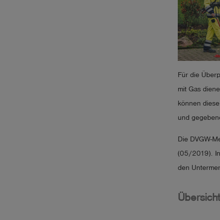
Für die Überp
mit Gas dien
können diese
und gegebene
Die DVGW-Mer
(05/2019). In
den Untermer
Übersich