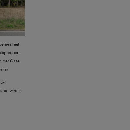
lgemeinheit
ntsprechen,
en der Gase
rden.
65-4
ind, wird in