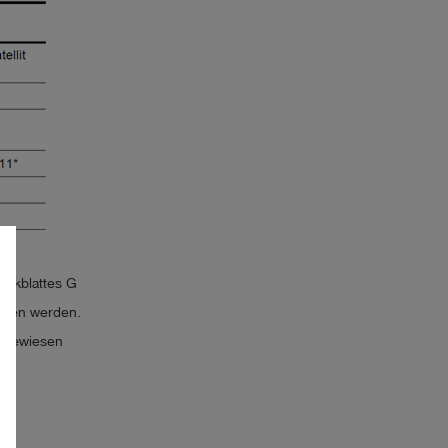
Merkblattes G
ieben werden.
chgewiesen