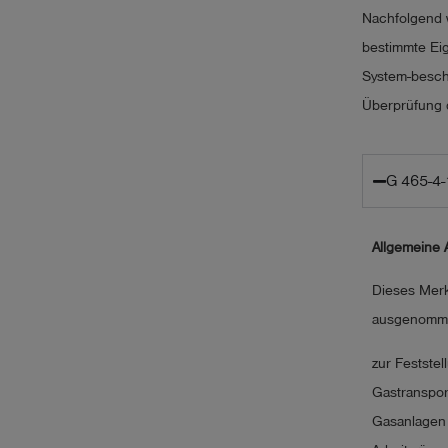
Nachfolgend 
bestimmte Eig
System-besch
Überprüfung 
G 465-4
Allgemeine
Dieses Merk
ausgenommen
zur Festste
Gastranspor
Gasanlagen 