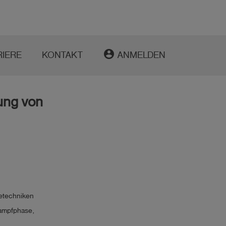
account_circle
RIERE
KONTAKT
ANMELDEN
fung von
tetechniken
Dampfphase,