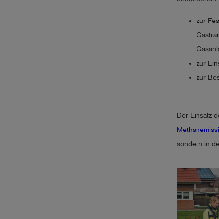
account_circle
Anmelden
zur Fe
Gastra
shield
Gasanl
Registrierung
zur Ein
zur Be
Der Einsatz 
Methanemiss
sondern in d