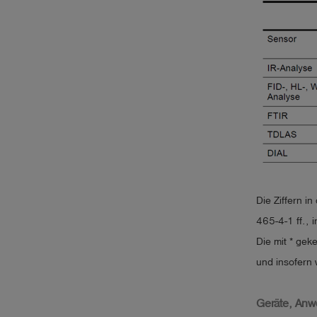
Die Ziffern i
465-4-1 ff.,
Die mit * ge
und insofern 
Geräte, Anw