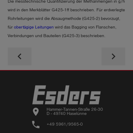
Die messtechnische Quantifizierung der Methanmengen in g/h
wird in den Merkblätter G425-1ff beschrieben. Für erdverlegte
Rohrleitungen wird die Absaugmethode (G425-2) bevorzugt,
für
obertägige Leitungen
wird das Bagging von Flanschen,
Verbindungen und Bauteilen (G425-3) beschrieben.
keyboard_arrow_left
keyboard_arrow_right
location_on
Hammer-Tannen-Straße 26-30

D - 49740 Haselünne
phone
+49 5961/9565-0