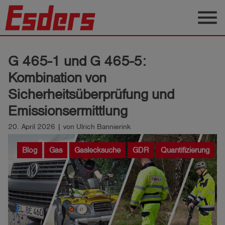
menu
Produkte
G 465-1 und G 465-5:
Wissen
Kombination von
Support
Sicherheitsüberprüfung und
Emissionsermittlung
Über
uns
20. April 2026 | von Ulrich Bannierink
Karriere
Blog
Gas
Gaslecksuche
GDR
Quantifizierung
Kontakt
Deutsch