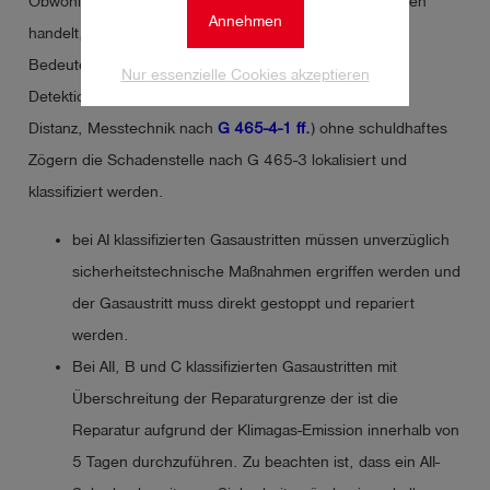
Obwohl es sich hier um die Untersuchung auf Emissionen
Annehmen
handelt, darf die Sicherheit niemals zu kurz kommen.
Bedeutet, es muss im
Zweischrittverfahren
nach jeder
Nur essenzielle Cookies akzeptieren
Detektion eines Gasaustrittes (leitungsnah oder aus der
Distanz, Messtechnik nach
G 465-4-1 ff.
) ohne schuldhaftes
Zögern die Schadenstelle nach G 465-3 lokalisiert und
klassifiziert werden.
bei AI klassifizierten Gasaustritten müssen unverzüglich
sicherheitstechnische Maßnahmen ergriffen werden und
der Gasaustritt muss direkt gestoppt und repariert
werden.
Bei AII, B und C klassifizierten Gasaustritten mit
Überschreitung der Reparaturgrenze der ist die
Reparatur aufgrund der Klimagas-Emission innerhalb von
5 Tagen durchzuführen. Zu beachten ist, dass ein AII-