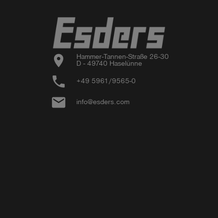
location_on
Hammer-Tannen-Straße 26-30

D - 49740 Haselünne
phone
+49 5961/9565-0
email
info@esders.com