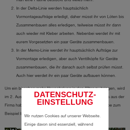
In der Delta-Linie werden hauptsächlich
Vormontageaufträge erledigt, daher müsst ihr von Löten bis
Zusammenbauen alles erledigen, teilweise müsst ihr dann
auch wieder mit Kleber arbeiten. Nebenbei werdet ihr mit
eurem Vorgesetzten ein paar Geräte zusammenbauen.
In der Memo-Linie werdet ihr hauptsächlich Aufträge zur
Vormontage erledigen, aber auch Ventilköpfe für Geräte
zusammenbauen, die ihr danach auch selbst prüfen müsst.
Auch hier werdet ihr ein paar Geräte aufbauen können.
Um ein bisschen mehr Abwechslung in den Alltag zu bringen, wird
DATENSCHUTZ-
im 2. Ausbildungsjahr ein Projekt gestartet. Einige Azubis aus der
EINSTELLUNG
Firma haben die Chance, dieses Projekt zu leiten. Ich habe zum
Beispiel beim Projekt
Wildbienenhotel
mitgeholfen.
Wir nutzen Cookies auf unserer Webseite.
Einige davon sind essenziell, während