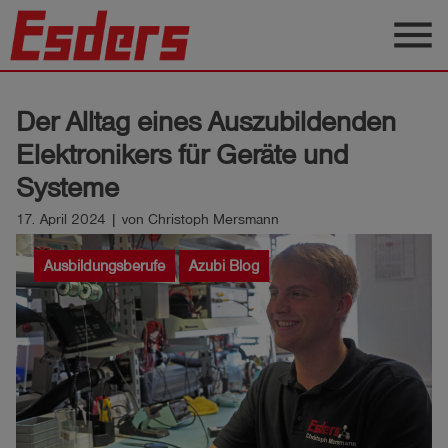
menu
Produkte
Der Alltag eines Auszubildenden
Wissen
Elektronikers für Geräte und
Support
Systeme
Über
17. April 2024 | von Christoph Mersmann
uns
Ausbildungsberufe
Azubi Blog
Karriere
Kontakt
Deutsch