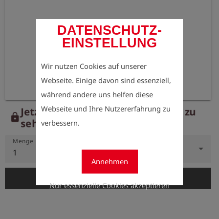
DATENSCHUTZ-
EINSTELLUNG
Wir nutzen Cookies auf unserer
Webseite. Einige davon sind essenziell,
während andere uns helfen diese
Webseite und Ihre Nutzererfahrung zu
Jetzt registrieren, um die Preise zu
lock
sehen.
verbessern.
Menge
1
Annehmen
add_shopping_cart
In den Warenkorb
Nur essenzielle Cookies akzeptieren