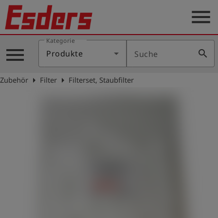
menu
Kategorie
Produkte
menu
search
Produkte
Suche
Wissen
arrow_right
arrow_right
Zubehör
Filter
Filterset, Staubfilter
Support
Über
uns
Karriere
Kontakt
Deutsch