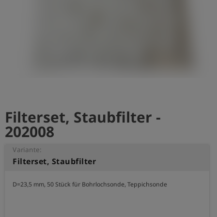
account_circle
Anmelden
shield
Registrierung
Filterset, Staubfilter -
202008
Variante:
Filterset, Staubfilter
D=23,5 mm, 50 Stück für Bohrlochsonde, Teppichsonde