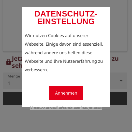
DATENSCHUTZ-
EINSTELLUNG
Wir nutzen Cookies auf unserer
Webseite. Einige davon sind essenziell,
während andere uns helfen diese
Jetzt registrieren, um die Preise zu
Webseite und Ihre Nutzererfahrung zu
lock
sehen.
verbessern.
Menge
1
Annehmen
add_shopping_cart
In den Warenkorb
Nur essenzielle Cookies akzeptieren