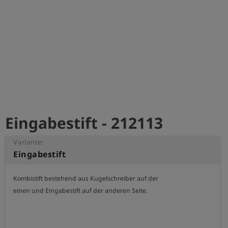
account_circle
Anmelden
shield
Registrierung
Eingabestift - 212113
Variante:
Eingabestift
Kombistift bestehend aus Kugelschreiber auf der

einen und Eingabestift auf der anderen Seite.