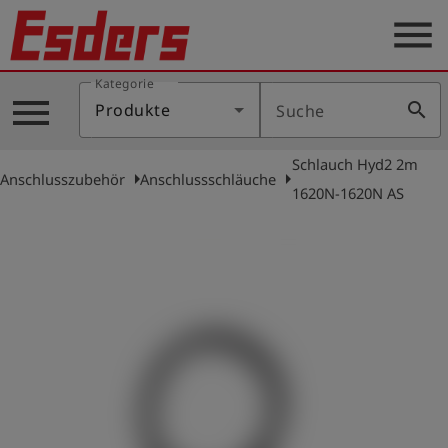
menu
Kategorie
Produkte
menu
search
Produkte
Suche
Wissen
Schlauch Hyd2 2m
Support
arrow_right
arrow_right
Anschlusszubehör
Anschlussschläuche
1620N-1620N AS
Über
uns
Karriere
Kontakt
Deutsch