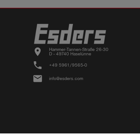
location_on
Hammer-Tannen-Straße 26-30

D - 49740 Haselünne
phone
+49 5961/9565-0
email
info@esders.com