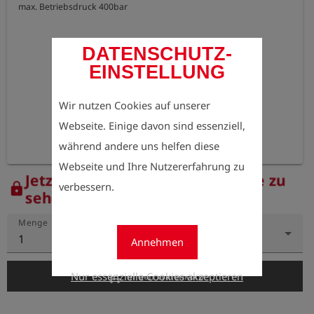
max. Betriebsdruck 400bar
DATENSCHUTZ-
EINSTELLUNG
Wir nutzen Cookies auf unserer
Webseite. Einige davon sind essenziell,
während andere uns helfen diese
Webseite und Ihre Nutzererfahrung zu
Jetzt registrieren, um die Preise zu
verbessern.
lock
sehen.
Menge
1
Annehmen
add_shopping_cart
Nur essenzielle Cookies akzeptieren
In den Warenkorb