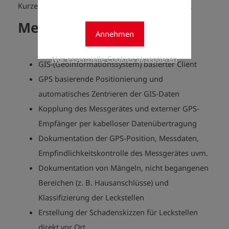
Kurze Videos zu einzelnen Fragen finden Sie
hier
.
Merkmale
Annehmen
Nur essenzielle Cookies akzeptieren
GIS-(Geoinformationssystem) basierter Client
GPS basierende Positionierung und
automatisches Zentrieren der GIS-Daten
Kopplung des Messgerätes und externer GPS-
Empfänger per kabelloser Datenübertragung
Dokumentation der GPS-Position, Messdaten,
Empfindlichkeitskontrolle des Messgerätes uvm.
Dokumentation von Mängeln, nicht begangenen
Bereichen (z. B. Hausanschlüsse) und
Klassifizierung der Leckstellen
Erstellung der Schadenskizzen für Leckstellen
direkt vor Ort