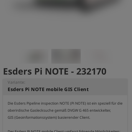
account_circle
Anmelden
shield
Registrierung
Esders Pi NOTE - 232170
Variante:
Esders Pi NOTE mobile GIS Client
Die Esders Pipeline inspection NOTE (Pi NOTE) ist ein speziell für die

oberirdische Gaslecksuche gemäß DVGW G 465 entwickelter,

GIS (Geoinformationssystem) basierender Client.

Der Esders Pi NOTE mobile Client umfasst folgende Möglichkeiten:
