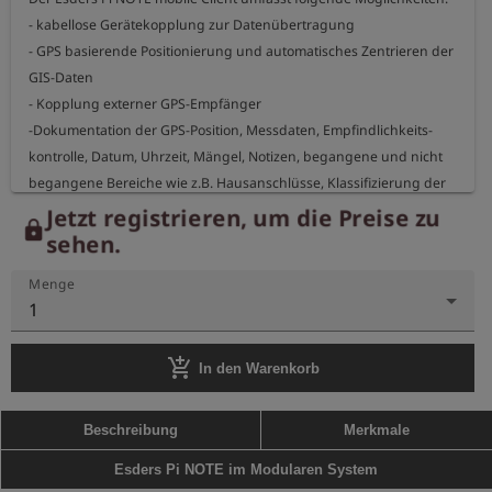
- kabellose Gerätekopplung zur Datenübertragung

- GPS basierende Positionierung und automatisches Zentrieren der 
GIS-Daten

- Kopplung externer GPS-Empfänger

-Dokumentation der GPS-Position, Messdaten, Empfindlichkeits-

kontrolle, Datum, Uhrzeit, Mängel, Notizen, begangene und nicht

begangene Bereiche wie z.B. Hausanschlüsse, Klassifizierung der 
Leckagen

Jetzt registrieren, um die Preise zu
lock
- Erstellung und Dokumentation der Schadenskizzen

sehen.
- Verwaltung von Messkampagnen und Prüfungsabschnitten

Menge
1
Die mobil optimierte Ansicht, mit beispielsweise vergrößerten Icons,

ermöglicht die komplette Dokumentation während der Begehung.

add_shopping_cart
In den Warenkorb
Bedingung für den Erwerb des Pi NOTE mobile GIS Client ist der

Beschreibung
Merkmale
Esders Pi NOTE im Modularen System