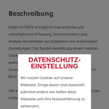
Beschreibung
Esders Pi NOTE
ermöglicht eine einfache und
unkomplizierte Erfassung, Dokumentation und
Analyse von Arbeiten zur Inspektion von erdverlegten
Gasleitungen. Das System besteht aus einem mobilen
Client, der draußen im Einsatz genutzt wird und
DATENSCHUTZ-
wahlweise einem Analyse Client, der für die
EINSTELLUNG
Zusammenführung und Aufbereitung aller Daten im
Büro eingesetzt wird.
Wir nutzen Cookies auf unserer
Webseite. Einige davon sind essenziell,
Alle Informationen rund um
Esders Pi NOTE
finden Sie
während andere uns helfen diese
einfach erklärt
hier
.
Webseite und Ihre Nutzererfahrung zu
verbessern.