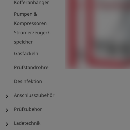
Kofferanhänger
Pumpen &
Kompressoren
Stromerzeuger/-
speicher
Gasfackeln
Prüfstandrohre
Desinfektion
Anschlusszubehör
chevron_right
Prüfzubehör
chevron_right
Ladetechnik
chevron_right