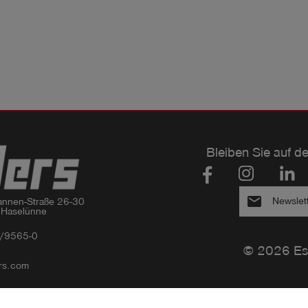
Bleiben Sie auf d
email
Newslet
nnen-Straße 26-30

 Haselünne
/9565-0
© 2026 Es
rs.com