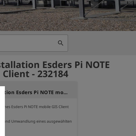
search
stallation Esders Pi NOTE
 Client - 232184
Testinstallation Esders Pi NOTE mobile Client
n eines Esders Pi NOTE mobile GIS Client 
z

ort und Umwandlung eines ausgewählten 
.
