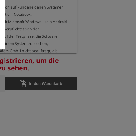
allation auf kundeneigenen Systemen 
 ist ein Notebook,

 mit Microsoft Windows - kein Android 
) verpflichtet sich der

auf der Testphase, die Software 
n seinem System zu löschen,

Esders GmbH nicht beauftragt, die 
efern. Ebenso ist es dem Kunden

egistrieren, um die
, unerlaubte Kopien der Software 
 zu sehen.
m Gegenzug verpflichtet sich die

IS-Daten,

add_shopping_cart
In den Warenkorb
tzwecken zur Verfügung gestellt und auf 
 installiert wurden, nach

phase vollständig zu löschen.

ender Beauftragung werden 50% der 
chnet.