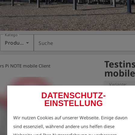
Kategorie
Produkte
Suche
Testin
ers Pi NOTE mobile Client
mobile
Variante:
DATENSCHUTZ-
EINSTELLUNG
Testinstallatio
pro Arbeitsplat
Wir nutzen Cookies auf unserer Webseite. Einige davon
inklusive Imp
sind essenziell, während andere uns helfen diese
GIS Datensatzes
Webseite und Ihre Nutzererfahrung zu verbessern.