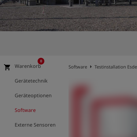
account_circle
Anmelden
shield
Registrierung
0
Warenkorb
arrow_right
shopping_cart
Software
Testinstallation Esd
Gerätetechnik
Geräteoptionen
Software
Externe Sensoren