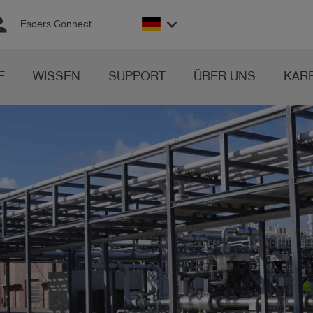
son
keyboard_arrow_down
Esders Connect
E
WISSEN
SUPPORT
ÜBER UNS
KAR