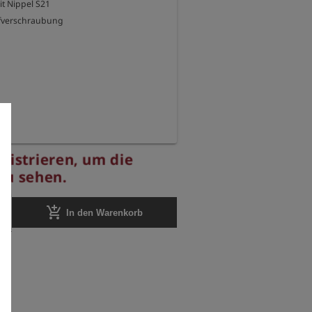
it Nippel S21

fverschraubung
egistrieren, um die
 zu sehen.
add_shopping_cart
In den Warenkorb