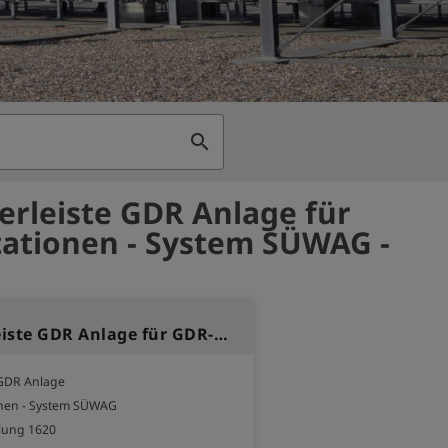
search
lerleiste GDR Anlage für
ationen - System SÜWAG -
Verteilerleiste GDR Anlage für GDR-Stationen - System SÜWAG
 GDR Anlage

onen - System SÜWAG

lung 1620
