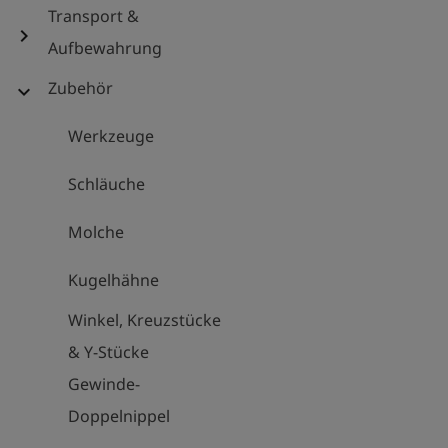
Transport &
chevron_right
Aufbewahrung
Zubehör
expand_more
Werkzeuge
Schläuche
Molche
Kugelhähne
Winkel, Kreuzstücke
& Y-Stücke
Gewinde-
Doppelnippel