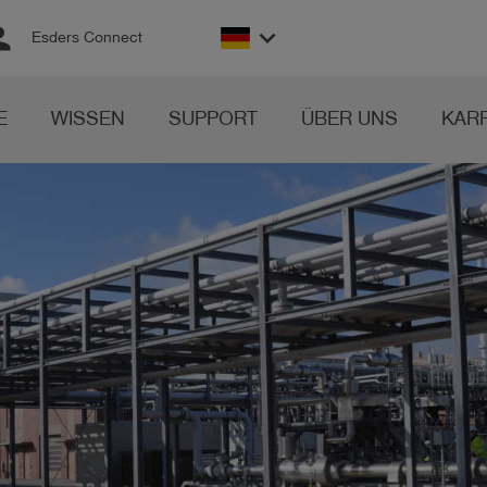
son
keyboard_arrow_down
Esders Connect
E
WISSEN
SUPPORT
ÜBER UNS
KAR