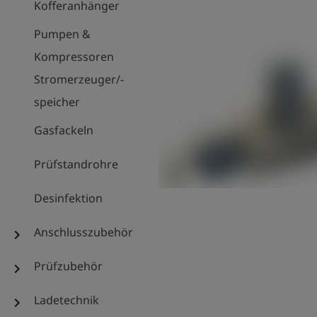
Kofferanhänger
Pumpen &
Kompressoren
Stromerzeuger/-
speicher
Gasfackeln
Prüfstandrohre
Desinfektion
Anschlusszubehör
chevron_right
Prüfzubehör
chevron_right
Ladetechnik
chevron_right