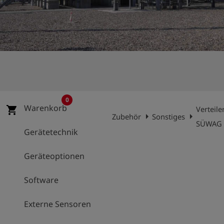
account_circle
Anmelden
shield
Registrierung
0
Warenkorb
shopping_cart
Verteil
arrow_right
arrow_right
Zubehör
Sonstiges
SÜWAG
Gerätetechnik
Geräteoptionen
Software
Externe Sensoren