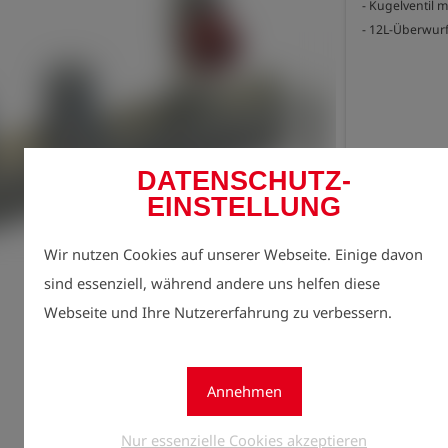
- Kugelventil m
- 12L-Überwur
DATENSCHUTZ-
EINSTELLUNG
Jetzt r
lock
Preise
Wir nutzen Cookies auf unserer Webseite. Einige davon
sind essenziell, während andere uns helfen diese
Menge
Webseite und Ihre Nutzererfahrung zu verbessern.
1
Annehmen
Nur essenzielle Cookies akzeptieren