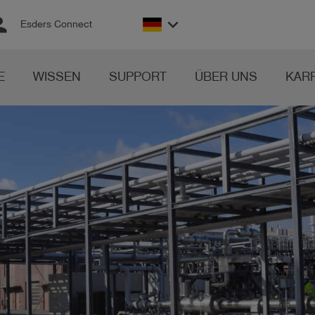
son
keyboard_arrow_down
Esders Connect
E
WISSEN
SUPPORT
ÜBER UNS
KAR