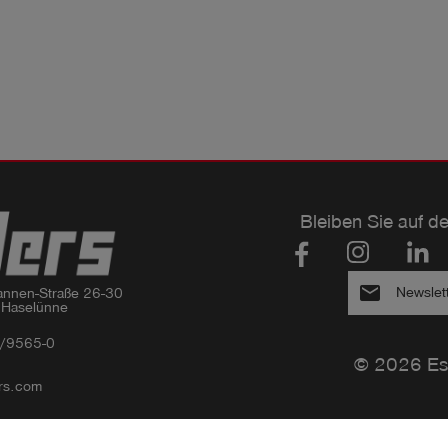
Bleiben Sie auf d
email
Newslet
nnen-Straße 26-30

 Haselünne
/9565-0
© 2026 Es
rs.com