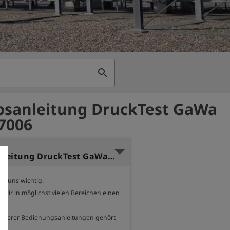
search
bsanleitung DruckTest GaWa
77006
Betriebsanleitung DruckTest GaWa EX Englisch
t uns wichtig.

wir in möglichst vielen Bereichen einen 
nserer Bedienungsanleitungen gehört 