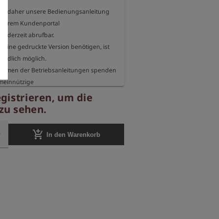
nen daher unsere Bedienungsanleitung 
nserem Kundenportal

jederzeit abrufbar.

h eine gedruckte Version benötigen, ist 
ändlich möglich.

ahmen der Betriebsanleitungen spenden 
meinnützige

die sich für den Schutz unserer Umwelt 
egistrieren, um die
 zu sehen.
seite informieren wir Sie jedes Jahr, für 
add_shopping_cart
In den Warenkorb


rganisation wir unsere Spende 