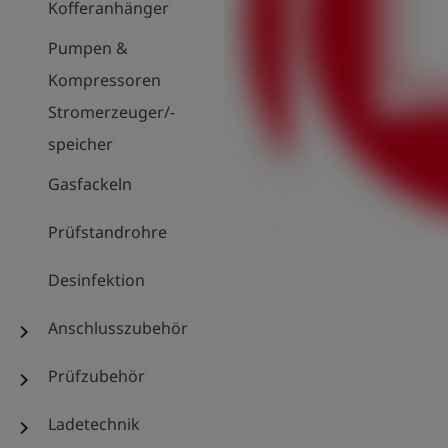
Kofferanhänger
Pumpen &
Kompressoren
Stromerzeuger/-
speicher
Gasfackeln
Prüfstandrohre
Desinfektion
Anschlusszubehör
chevron_right
Prüfzubehör
chevron_right
Ladetechnik
chevron_right