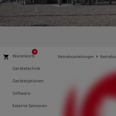
account_circle
Anmelden
shield
Registrierung
0
Warenkorb
arrow_right
shopping_cart
Betriebsanleitungen
Betriebs
Gerätetechnik
Geräteoptionen
Software
Externe Sensoren