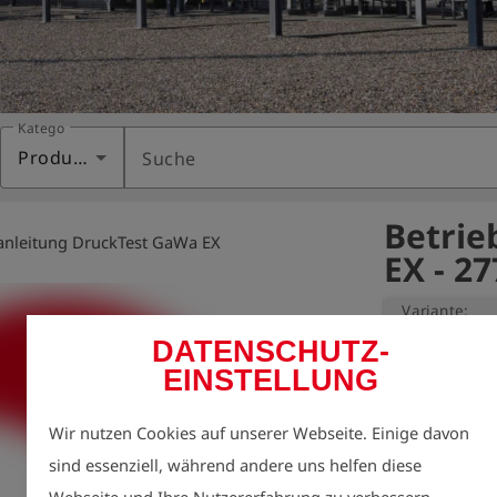
Kategorie
Produkte
Suche
Betrie
anleitung DruckTest GaWa EX
EX - 2
Variante:
DATENSCHUTZ-
EINSTELLUNG
Umweltschutz is
Daher möchten 
Wir nutzen Cookies auf unserer Webseite. Einige davon
Beitrag leisten.

sind essenziell, während andere uns helfen diese
Das Drucken u
Webseite und Ihre Nutzererfahrung zu verbessern.
auch dazu.
