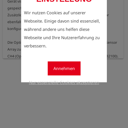
Gerät visualiert und

gespeichert werden.

Wir nutzen Cookies auf unserer
Zusätzlich wird der O2 Messwert angezeigt, wenn der Sensor 
Webseite. Einige davon sind essenziell,
ebenfalls

konfiguriert wurde (separate Option).

während andere uns helfen diese
Webseite und Ihre Nutzererfahrung zu
Die Option ist nur konfigurierbar in Kombination mit einem Sensor 
verbessern.
Array zur Messung von

CH4 (Option 282102 bzw. 282134) und der Option Pumpe (282100).

Annehmen
Messbereiche:

- CH4: 0-100 Vol.%

Nur essenzielle Cookies akzeptieren
- O2: 0-25 Vol.% (optional)

Auflösungen:

- CH4: 0,1 Vol.%

- O2: 0,1 Vol.%