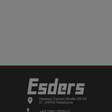
location_on
Hammer-Tannen-Straße 26-30

D - 49740 Haselünne
phone
+49 5961/9565-0