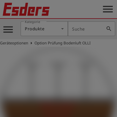
menu
Kategorie
Produkte
menu
search
Produkte
Suche
Wissen
arrow_right
Geräteoptionen
Option Prüfung Bodenluft OLLI
Support
Über
uns
Karriere
Kontakt
Deutsch