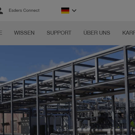
son
keyboard_arrow_down
Esders Connect
E
WISSEN
SUPPORT
ÜBER UNS
KAR