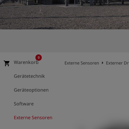
account_circle
Anmelden
shield
Registrierung
0
Warenkorb
arrow_right
shopping_cart
Externe Sensoren
Externer D
Gerätetechnik
Geräteoptionen
Software
Externe Sensoren