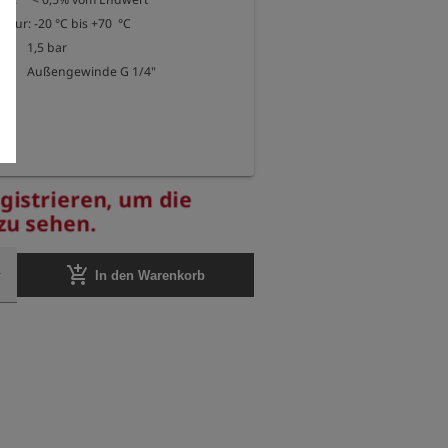
tur: -20 °C bis +70  °C

       1,5 bar

           Außengewinde G 1/4"
egistrieren, um die
zu sehen.
add_shopping_cart
In den Warenkorb