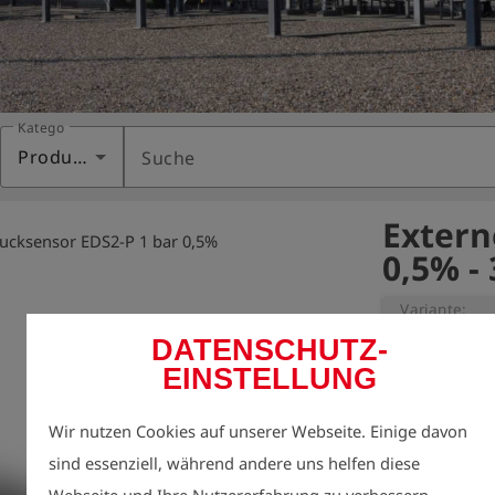
Kategorie
Produkte
Suche
Extern
rucksensor EDS2-P 1 bar 0,5%
0,5% -
Variante:
DATENSCHUTZ-
EINSTELLUNG
einsetzbar am
Sensortyp:       
Wir nutzen Cookies auf unserer Webseite. Einige davon
Messbereich:   
sind essenziell, während andere uns helfen diese
Druck

Webseite und Ihre Nutzererfahrung zu verbessern.
Messgenauigkei