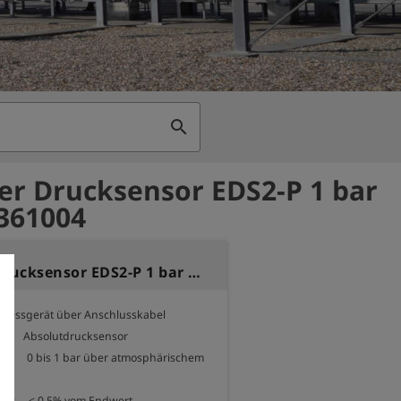
search
er Drucksensor EDS2-P 1 bar
 361004
Externer Drucksensor EDS2-P 1 bar 0,5%
 Messgerät über Anschlusskabel

          Absolutdrucksensor

          0 bis 1 bar über atmosphärischem 
t:     < 0,5% vom Endwert
