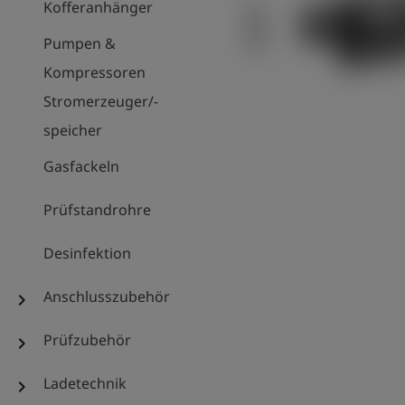
Kofferanhänger
Pumpen &
Kompressoren
Stromerzeuger/-
speicher
Gasfackeln
Prüfstandrohre
Desinfektion
Anschlusszubehör
chevron_right
Prüfzubehör
chevron_right
Ladetechnik
chevron_right