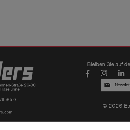
Bleiben Sie auf d
email
Newslet
nnen-Straße 26-30

 Haselünne
/9565-0
© 2026 Es
rs.com