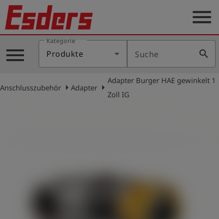
menu
Kategorie
Produkte
menu
search
Produkte
Suche
Wissen
Adapter Burger HAE gewinkelt 1
Support
arrow_right
arrow_right
Anschlusszubehör
Adapter
Zoll IG
Über
uns
Karriere
Kontakt
Deutsch