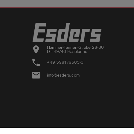
location_on
Hammer-Tannen-Straße 26-30

D - 49740 Haselünne
phone
+49 5961/9565-0
email
info@esders.com