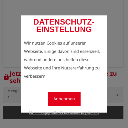
DATENSCHUTZ-
EINSTELLUNG
Wir nutzen Cookies auf unserer
Webseite. Einige davon sind essenziell,
während andere uns helfen diese
Webseite und Ihre Nutzererfahrung zu
Jetzt registrieren, um die Preise zu
verbessern.
lock
sehen.
Menge
1
Annehmen
add_shopping_cart
Nur essenzielle Cookies akzeptieren
In den Warenkorb