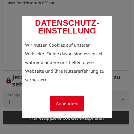
max. Betriebsdruck 630bar
DATENSCHUTZ-
EINSTELLUNG
Wir nutzen Cookies auf unserer
Webseite. Einige davon sind essenziell,
während andere uns helfen diese
Webseite und Ihre Nutzererfahrung zu
Jetzt registrieren, um die Preise zu
verbessern.
lock
sehen.
Menge
1
Annehmen
add_shopping_cart
Nur essenzielle Cookies akzeptieren
In den Warenkorb