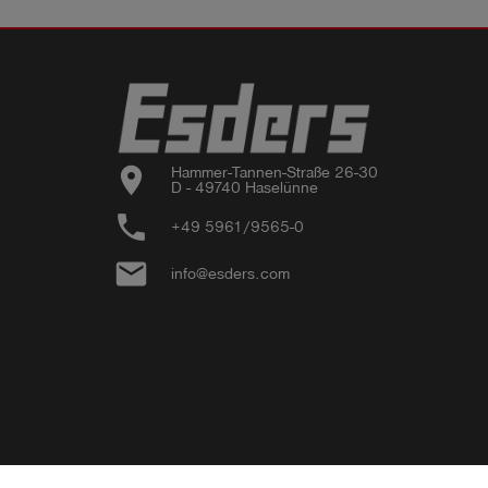
location_on
Hammer-Tannen-Straße 26-30

D - 49740 Haselünne
phone
+49 5961/9565-0
email
info@esders.com