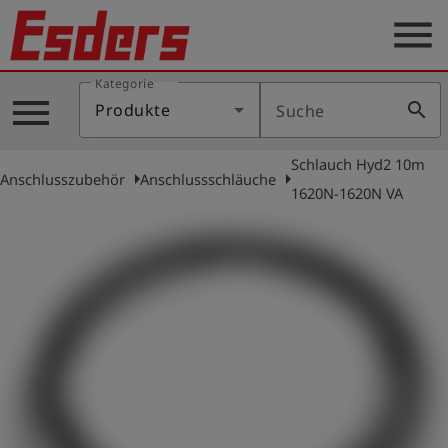
menu
Kategorie
Produkte
menu
search
Produkte
Suche
Wissen
Schlauch Hyd2 10m
Support
arrow_right
arrow_right
Anschlusszubehör
Anschlussschläuche
1620N-1620N VA
Über
uns
Karriere
Kontakt
Deutsch