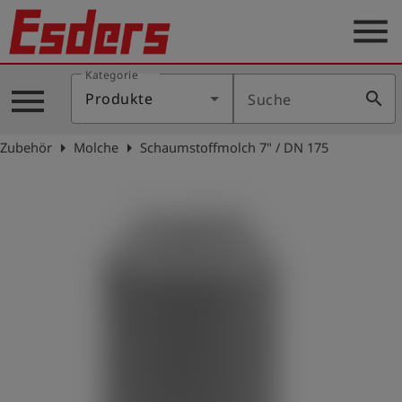
menu
Kategorie
Produkte
menu
search
Produkte
Suche
Wissen
arrow_right
arrow_right
Zubehör
Molche
Schaumstoffmolch 7" / DN 175
Support
Über
uns
Karriere
Kontakt
Deutsch