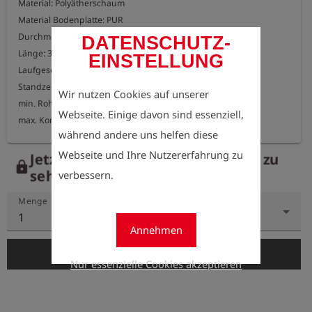
Material: Polyätherschaum

Material Bodenplatte: PUR

Durchmesser: 210mm

DATENSCHUTZ-
Länge: 350mm

EINSTELLUNG
Laufgeschwindigkeit: 1-4 m/s

Standzeit: ca. 45 km

Wir nutzen Cookies auf unserer
min. Rohrbogen: 1,5D

Webseite. Einige davon sind essenziell,
max. Komprimierbarkeit: 50%
während andere uns helfen diese
Webseite und Ihre Nutzererfahrung zu
Jetzt registrieren, um die Preise zu
lock
sehen.
verbessern.
Menge
1
Annehmen
add_shopping_cart
In den Warenkorb
Nur essenzielle Cookies akzeptieren