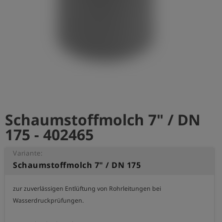
account_circle
Anmelden
shield
Registrierung
Schaumstoffmolch 7" / DN
175 - 402465
Variante:
Schaumstoffmolch 7" / DN 175
zur zuverlässigen Entlüftung von Rohrleitungen bei 
Wasserdruckprüfungen.
