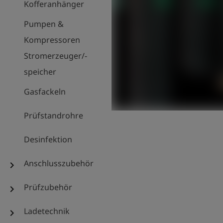
Kofferanhänger
Pumpen &
Kompressoren
Stromerzeuger/-
speicher
Gasfackeln
Prüfstandrohre
Desinfektion
Anschlusszubehör
chevron_right
Prüfzubehör
chevron_right
Ladetechnik
chevron_right