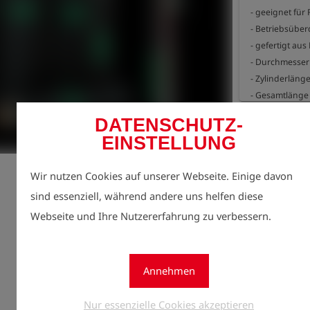
- geeignet für
- Betriebsüberd
- gefertigt au
- Durchmesser
- Zylinderläng
- Gesamtlänge
- Gewicht 0,5 
Jetzt r
DATENSCHUTZ-
lock
Preise
EINSTELLUNG
Menge
1
Wir nutzen Cookies auf unserer Webseite. Einige davon
sind essenziell, während andere uns helfen diese
Webseite und Ihre Nutzererfahrung zu verbessern.
Annehmen
Nur essenzielle Cookies akzeptieren