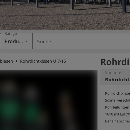
Kategorie
Produkte
Suche
Rohrdi
arrow_right
rblasen
Rohrdichtkissen U 7/15
Variante:
Rohrdicht
Rohrdichtkisse
Schnellversch
Rohrleitungen 
1610 mit Luft/
Benzinabschei