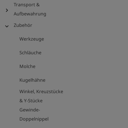
Transport &
chevron_right
Aufbewahrung
Zubehör
expand_more
Werkzeuge
Schläuche
Molche
Kugelhähne
Winkel, Kreuzstücke
& Y-Stücke
Gewinde-
Doppelnippel