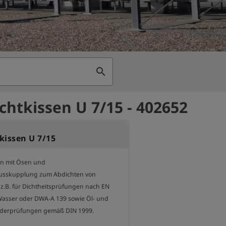
search
chtkissen U 7/15 - 402652
kissen U 7/15
n mit Ösen und 
lusskupplung zum Abdichten von 
z.B. für Dichtheitsprüfungen nach EN 
Wasser oder DWA-A 139 sowie Öl- und 
derprüfungen gemäß DIN 1999.
