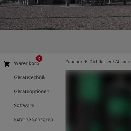
account_circle
Anmelden
shield
Registrierung
0
arrow_right
Zubehör
Dichtkissen/ Absper
Warenkorb
shopping_cart
Gerätetechnik
Geräteoptionen
Software
Externe Sensoren