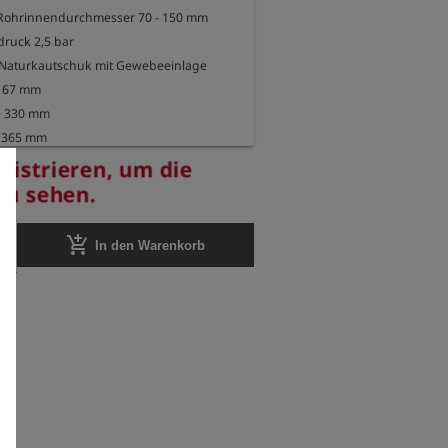
 Rohrinnendurchmesser 70 - 150 mm

ruck 2,5 bar

s Naturkautschuk mit Gewebeeinlage

 67 mm

e 330 mm

 365 mm

kg
egistrieren, um die
 zu sehen.
add_shopping_cart
In den Warenkorb