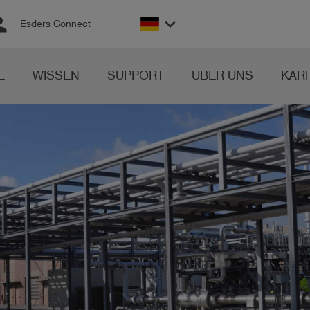
son
keyboard_arrow_down
Esders Connect
E
WISSEN
SUPPORT
ÜBER UNS
KAR