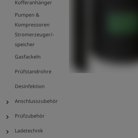
Kofferanhänger
Pumpen &
Kompressoren
Stromerzeuger/-
speicher
Gasfackeln
Prüfstandrohre
Desinfektion
Anschlusszubehör
chevron_right
Prüfzubehör
chevron_right
Ladetechnik
chevron_right