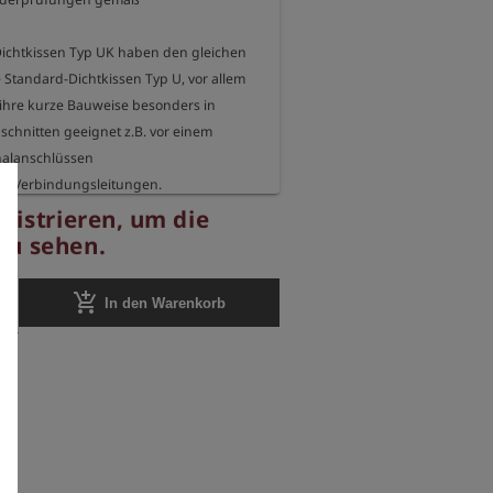
ichtkissen Typ UK haben den gleichen 
 Standard-Dichtkissen Typ U, vor allem 
 ihre kurze Bauweise besonders in 
chnitten geeignet z.B. vor einem 
nalanschlüssen

en Verbindungsleitungen.

egistrieren, um die
t

zu sehen.
r Rohrinnendurchmesser 150 mm

ruck 2,5 bar

add_shopping_cart
In den Warenkorb
s Naturkautschuk mit Gewebeeinlage

 140 mm

e 220 mm

 280 mm

kg