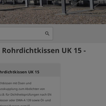
search
 Rohrdichtkissen UK 15 -
hrdichtkissen UK 15
htkissen mit Ösen und 
lusskupplung zum Abdichten von 
z.B. für Dichtheitsprüfungen nach EN 
Wasser oder DWA-A 139 sowie Öl- und 
iderprüfungen gemäß
