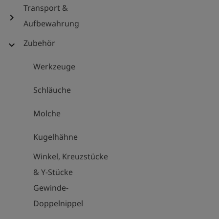
Transport &
chevron_right
Aufbewahrung
Zubehör
expand_more
Werkzeuge
Schläuche
Molche
Kugelhähne
Winkel, Kreuzstücke
& Y-Stücke
Gewinde-
Doppelnippel