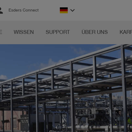
son
keyboard_arrow_down
Esders Connect
E
WISSEN
SUPPORT
ÜBER UNS
KAR