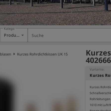
Kategorie
Produkte
Suche
Kurzes
arrow_right
rblasen
Kurzes Rohrdichtkissen UK 15
402666
Variante:
Kurzes Ro
Kurzes Rohrdic
Schnellversch
Rohrleitungen 
1610 mit Luft/
Benzinabsche