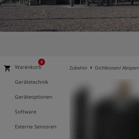
account_circle
Anmelden
shield
Registrierung
0
Warenkorb
arrow_right
shopping_cart
Zubehör
Dichtkissen/ Absper
Gerätetechnik
Geräteoptionen
Software
Externe Sensoren