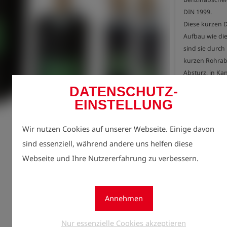
DIN 1999.

Diese kurzen D
Aufbau wie die
sind sie durch
kurzen Rohrabs
Absturz, in Ka
sowie in kurzt
DATENSCHUTZ-
Jetzt r
EINSTELLUNG
lock
- kurz und leich
Preise 
- geeignet fü
Wir nutzen Cookies auf unserer Webseite. Einige davon
Menge
- Betriebsüberd
1
sind essenziell, während andere uns helfen diese
- gefertigt au
Webseite und Ihre Nutzererfahrung zu verbessern.
- Durchmesser
- Zylinderläng
- Gesamtlänge
- Gewicht 1,3 
Annehmen
Nur essenzielle Cookies akzeptieren