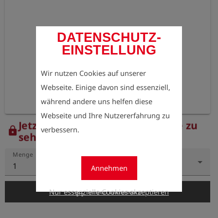
DATENSCHUTZ-
EINSTELLUNG
Wir nutzen Cookies auf unserer
Webseite. Einige davon sind essenziell,
während andere uns helfen diese
Webseite und Ihre Nutzererfahrung zu
Jetzt registrieren, um die Preise zu
verbessern.
lock
sehen.
Menge
1
Annehmen
add_shopping_cart
Nur essenzielle Cookies akzeptieren
In den Warenkorb