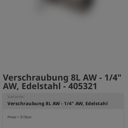
account_circle
Anmelden
shield
Registrierung
Verschraubung 8L AW - 1/4"
AW, Edelstahl - 405321
Variante:
Verschraubung 8L AW - 1/4" AW, Edelstahl
Pmax = 315bar