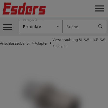
menu
Kategorie
Produkte
menu
search
Produkte
Suche
Wissen
Verschraubung 8L AW - 1/4" AW,
Support
arrow_right
arrow_right
Anschlusszubehör
Adapter
Edelstahl
Über
uns
Karriere
Kontakt
Deutsch