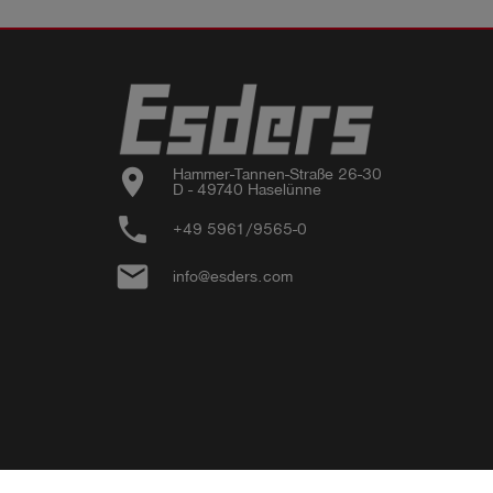
location_on
Hammer-Tannen-Straße 26-30

D - 49740 Haselünne
phone
+49 5961/9565-0
email
info@esders.com