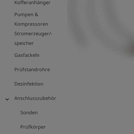
Kofferanhänger
Pumpen &
Kompressoren
Stromerzeuger/-
speicher
Gasfackeln
Prüfstandrohre
Desinfektion
Anschlusszubehör
expand_more
Sonden
Prüfkörper