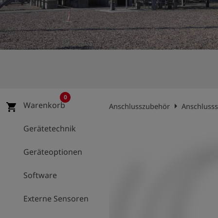
account_circle
Anmelden
shield
Registrierung
0
Warenkorb
arrow_right
shopping_cart
Anschlusszubehör
Anschluss
Gerätetechnik
Geräteoptionen
Software
Externe Sensoren