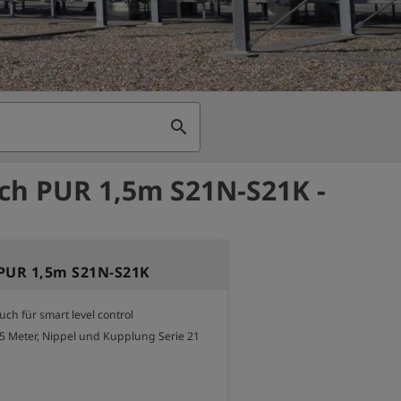
search
ch PUR 1,5m S21N-S21K -
PUR 1,5m S21N-S21K
h für smart level control

,5 Meter, Nippel und Kupplung Serie 21