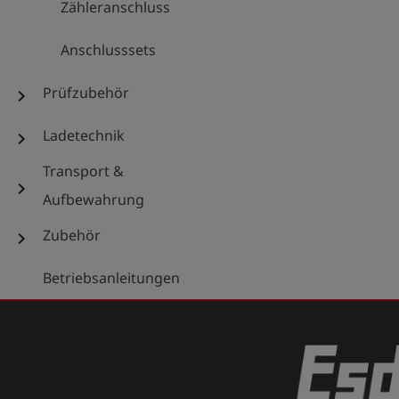
Zähleranschluss
Anschlusssets
Prüfzubehör
chevron_right
Ladetechnik
chevron_right
Transport &
chevron_right
Aufbewahrung
Zubehör
chevron_right
Betriebsanleitungen