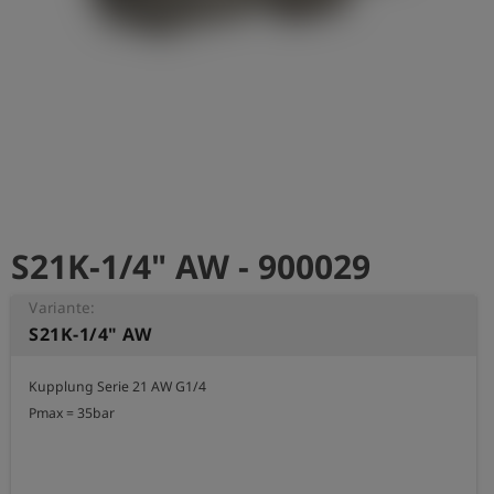
account_circle
Anmelden
shield
Registrierung
S21K-1/4" AW - 900029
Variante:
S21K-1/4" AW
Kupplung Serie 21 AW G1/4

Pmax = 35bar