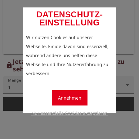
DATENSCHUTZ-
EINSTELLUNG
Wir nutzen Cookies auf unserer
Webseite. Einige davon sind essenziell,
während andere uns helfen diese
Jetzt registrieren, um die Preise zu
Webseite und Ihre Nutzererfahrung zu
lock
sehen.
verbessern.
Menge
1
Annehmen
add_shopping_cart
In den Warenkorb
Nur essenzielle Cookies akzeptieren