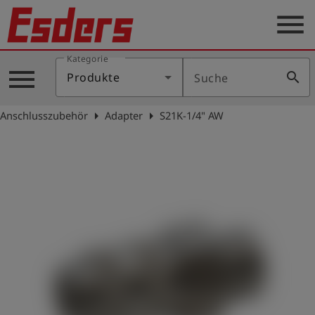
menu
Kategorie
Produkte
menu
search
Produkte
Suche
Wissen
arrow_right
arrow_right
Anschlusszubehör
Adapter
S21K-1/4" AW
Support
Über
uns
Karriere
Kontakt
Deutsch