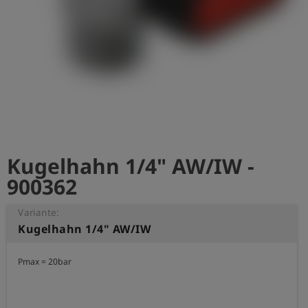
account_circle
Anmelden
shield
Registrierung
Kugelhahn 1/4" AW/IW -
900362
Variante:
Kugelhahn 1/4" AW/IW
Pmax = 20bar