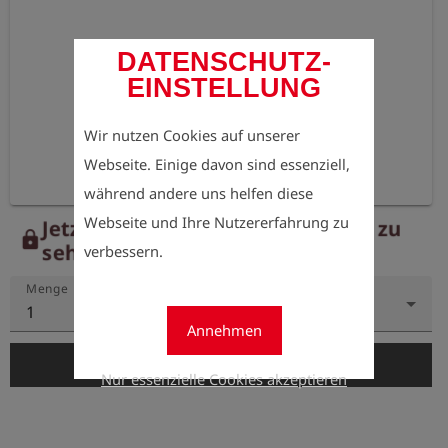
DATENSCHUTZ-
EINSTELLUNG
Wir nutzen Cookies auf unserer
Webseite. Einige davon sind essenziell,
während andere uns helfen diese
Webseite und Ihre Nutzererfahrung zu
Jetzt registrieren, um die Preise zu
lock
sehen.
verbessern.
Menge
1
Annehmen
add_shopping_cart
In den Warenkorb
Nur essenzielle Cookies akzeptieren