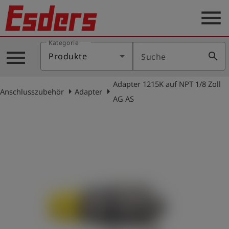
menu
Kategorie
Produkte
menu
search
Produkte
Suche
Wissen
Adapter 1215K auf NPT 1/8 Zoll
Support
arrow_right
arrow_right
Anschlusszubehör
Adapter
AG AS
Über
uns
Karriere
Kontakt
Deutsch