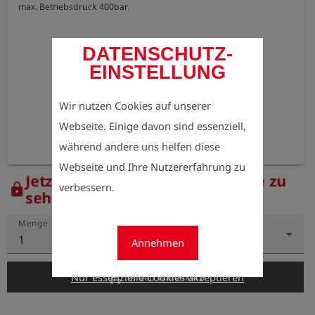
max. Betriebsdruck 400bar
DATENSCHUTZ-
EINSTELLUNG
Wir nutzen Cookies auf unserer
Webseite. Einige davon sind essenziell,
während andere uns helfen diese
Webseite und Ihre Nutzererfahrung zu
Jetzt registrieren, um die Preise zu
verbessern.
lock
sehen.
Menge
1
Annehmen
add_shopping_cart
Nur essenzielle Cookies akzeptieren
In den Warenkorb