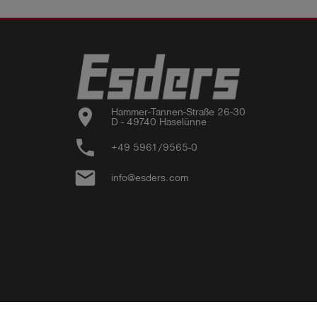
location_on
Hammer-Tannen-Straße 26-30

D - 49740 Haselünne
phone
+49 5961/9565-0
email
info@esders.com