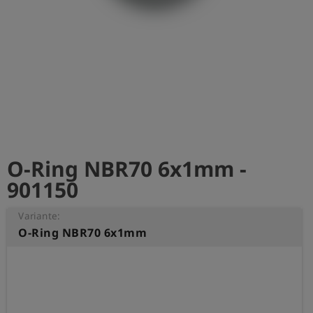
account_circle
Anmelden
shield
Registrierung
O-Ring NBR70 6x1mm -
901150
Variante:
O-Ring NBR70 6x1mm