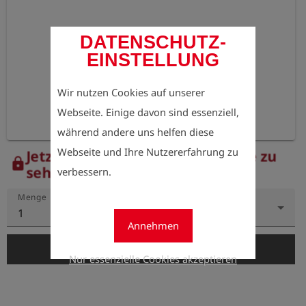
DATENSCHUTZ-
EINSTELLUNG
Wir nutzen Cookies auf unserer
Webseite. Einige davon sind essenziell,
während andere uns helfen diese
Webseite und Ihre Nutzererfahrung zu
Jetzt registrieren, um die Preise zu
lock
sehen.
verbessern.
Menge
1
Annehmen
add_shopping_cart
In den Warenkorb
Nur essenzielle Cookies akzeptieren