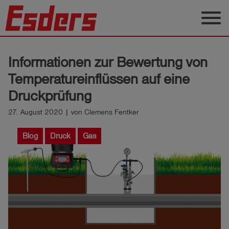
menu
Produkte
Informationen zur Bewertung von
Wissen
Temperatureinflüssen auf eine
Support
Druckprüfung
Über
27. August 2020 | von Clemens Fentker
uns
Blog
Druck
Gas
Karriere
Kontakt
Deutsch