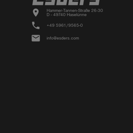
location_on
Hammer-Tannen-Straße 26-30

D - 49740 Haselünne
phone
+49 5961/9565-0
email
info@esders.com