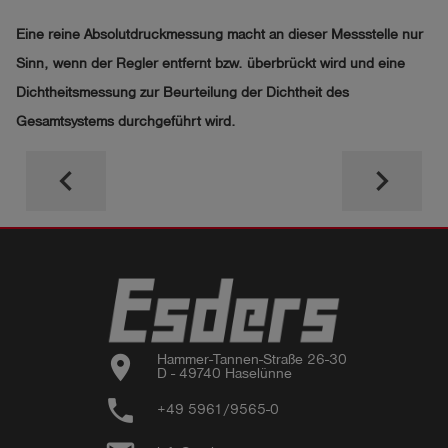
Eine reine Absolutdruckmessung macht an dieser Messstelle nur
Sinn, wenn der Regler entfernt bzw. überbrückt wird und eine
Dichtheitsmessung zur Beurteilung der Dichtheit des
Gesamtsystems durchgeführt wird.
keyboard_arrow_left
keyboard_arrow_right
location_on
Hammer-Tannen-Straße 26-30

D - 49740 Haselünne
phone
+49 5961/9565-0