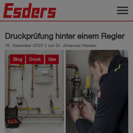
menu
Produkte
Druckprüfung hinter einem Regler
Wissen
16. Dezember 2020 | von Dr. Johannes Hopster
Support
Blog
Druck
Gas
Über
uns
Karriere
Kontakt
Deutsch