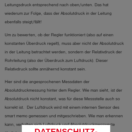
Leitungsdruck entsprechend nach oben/unten. Das hat
wiederum zur Folge, dass der Absolutdruck in der Leitung
ebenfalls steigt/fällt!
Um zu bewerten, ob der Regler funktioniert (also auf einen
konstanten Überdruck regelt), muss aber nicht der Absolutdruck
in der Leitung betrachtet werden, sondern der Relativdruck der
Rohrleitung (also der Überdruck zum Luftdruck). Dieser
Relativdruck sollte annähernd konstant sein.
Hier sind die angesprochenen Messdaten der
Absolutdruckmessung hinter dem Regler. Wie man sieht, ist der
Absolutdruck nicht konstant, was für diese Messstelle auch so
korrekt ist. Der Luftdruck wird mit einem internen Sensor des
smart memo gemessen und mitgeschrieben. Wie man erkennen
kann, verhalten sich Luftdruck und Absolutdruckmesswerte
DATENSCHUTZ-