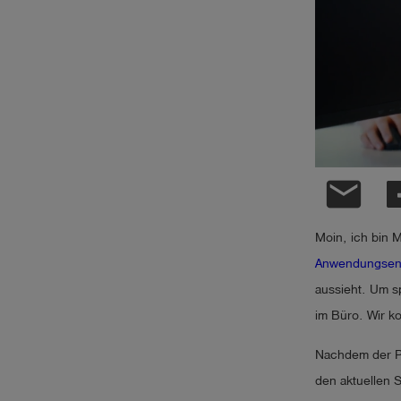
account_circle
Anmelden
shield
Registrierung
email
Moin, ich bin 
Anwendungsen
aussieht. Um s
im Büro. Wir k
Nachdem der PC
den aktuellen 