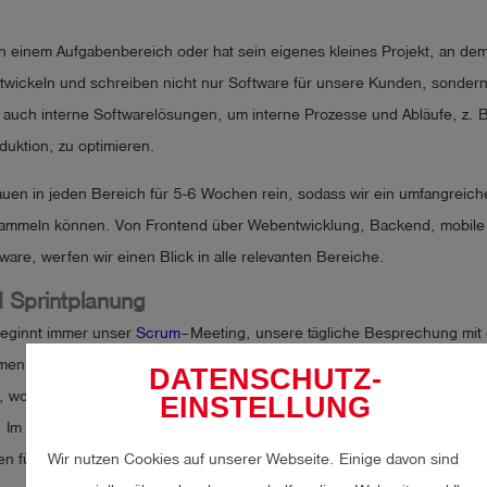
in einem Aufgabenbereich oder hat sein eigenes kleines Projekt, an dem
entwickeln und schreiben nicht nur Software für unsere Kunden, sonder
auch interne Softwarelösungen, um interne Prozesse und Abläufe, z. B
duktion, zu optimieren.
auen in jeden Bereich für 5-6 Wochen rein, sodass wir ein umfangreich
ammeln können. Von Frontend über Webentwicklung, Backend, mobil
mware, werfen wir einen Blick in alle relevanten Bereiche.
 Sprintplanung
eginnt immer unser
Scrum
–Meeting, unsere tägliche Besprechung mit
en alle in einem Videocall auf Discord zusammen. Hier berichtet jeder,
DATENSCHUTZ-
t, wo Probleme oder Herausforderungen sind. Anschließend planen wi
EINSTELLUNG
. Im Sprint planen und strukturieren wir gemeinsam die nächsten Schrit
Wir nutzen Cookies auf unserer Webseite. Einige davon sind
en für die kommenden Wochen fest.