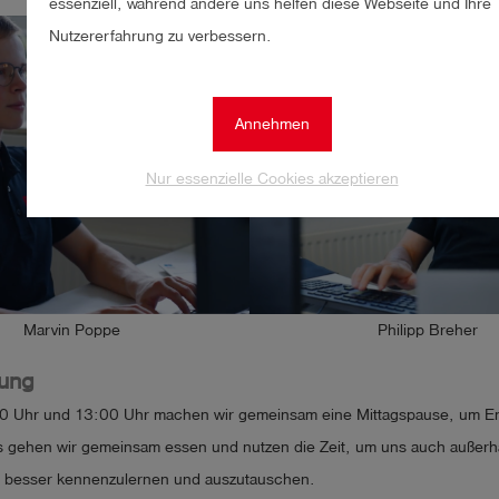
essenziell, während andere uns helfen diese Webseite und Ihre
Nutzererfahrung zu verbessern.
Annehmen
Nur essenzielle Cookies akzeptieren
Marvin Poppe
Philipp Breher
ung
0 Uhr und 13:00 Uhr machen wir gemeinsam eine Mittagspause, um En
s gehen wir gemeinsam essen und nutzen die Zeit, um uns auch außerh
s besser kennenzulernen und auszutauschen.