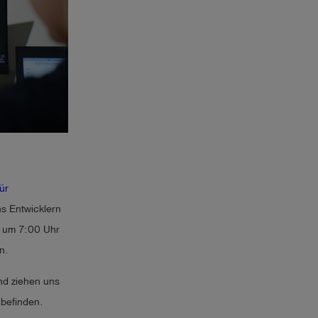
ür
ns Entwicklern
n um 7:00 Uhr
n.
nd ziehen uns
 befinden.