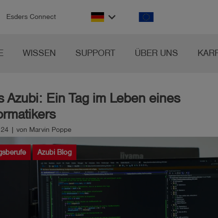
keyboard_arrow_down
Esders Connect
E
WISSEN
SUPPORT
ÜBER UNS
KAR
ls Azubi: Ein Tag im Leben eines
ormatikers
024 | von Marvin Poppe
gsberufe
Azubi Blog