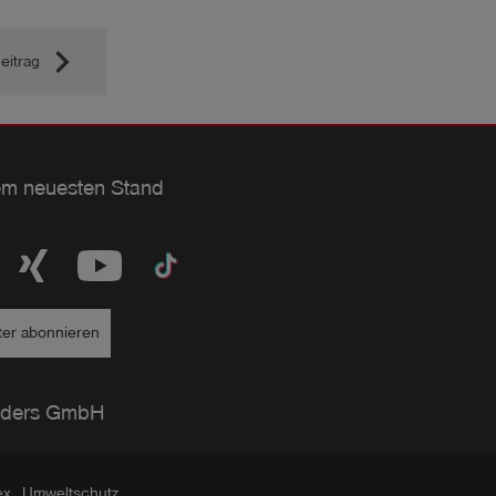
keyboard_arrow_right
eitrag
em neuesten Stand
ter abonnieren
ders GmbH
ex
Umweltschutz