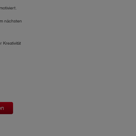
otiviert.
am nächsten
Kreativität
en