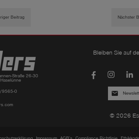
riger Beitrag
Nächster B
Bleiben Sie auf d
nnen-Straße 26-30

 Haselünne
/9565-0
email
Newslet
rs.com
© 2026 Es
nschutzerklärung
Impressum
AGB’s
Compliance Richtlinie
Ethikkod