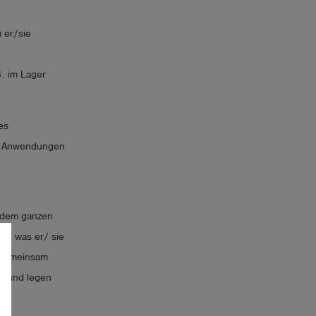
 er/sie
n
. im Lager
es
e Anwendungen
 dem ganzen
 an was er/ sie
r gemeinsam
te und legen