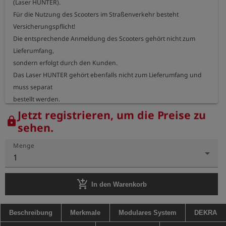
(Laser HUNTER).

Für die Nutzung des Scooters im Straßenverkehr besteht 
Versicherungspflicht!

Die entsprechende Anmeldung des Scooters gehört nicht zum 
Lieferumfang,

sondern erfolgt durch den Kunden.

Das Laser HUNTER gehört ebenfalls nicht zum Lieferumfang und 
muss separat

bestellt werden.
Jetzt registrieren, um die Preise zu
lock
sehen.
Menge
1
add_shopping_cart
In den Warenkorb
Beschreibung
Merkmale
Modulares System
DEKRA