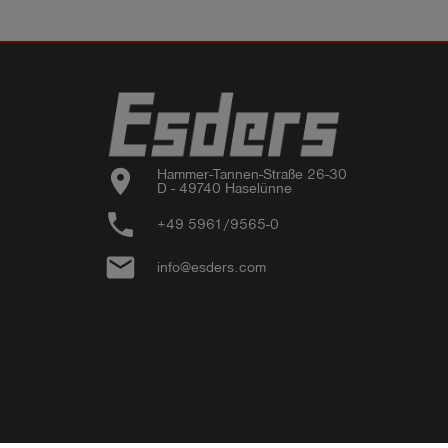
location_on
Hammer-Tannen-Straße 26-30

D - 49740 Haselünne
phone
+49 5961/9565-0
email
info@esders.com