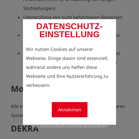
Stichleitungen)
Überprüfung von nicht befahrbaren Bereichen
DATENSCHUTZ-
mit optional mitführbarer Glockensonde
EINSTELLUNG
Schneller und unkomplizierter Anzeigetest an
montierter Teppichsonde
Wir nutzen Cookies auf unserer
Anbindung an
Esders Pi NOTE
(GIS-Software)
Webseite. Einige davon sind essenziell,
möglich für eine lückenlose Dokumentation
während andere uns helfen diese
Webseite und Ihre Nutzererfahrung zu
verbessern.
Modulares System
Alle Informationen und Möglichkeiten des Modularen
Annehmen
Systems finden Sie
hier
.
Nur essenzielle Cookies akzeptieren
DEKRA