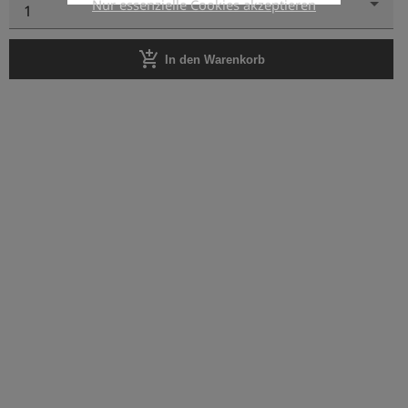
Nur essenzielle Cookies akzeptieren
1
add_shopping_cart
In den Warenkorb