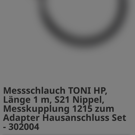
account_circle
Anmelden
shield
Registrierung
Messschlauch TONI HP,
Länge 1 m, S21 Nippel,
Messkupplung 1215 zum
Adapter Hausanschluss Set
- 302004