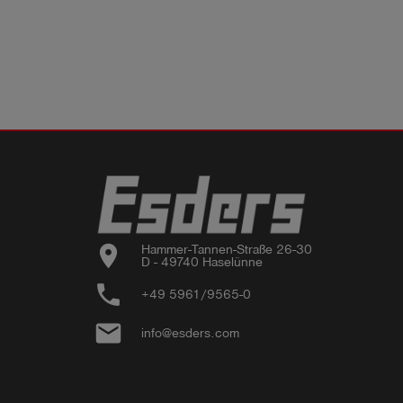
location_on
Hammer-Tannen-Straße 26-30

D - 49740 Haselünne
phone
+49 5961/9565-0
email
info@esders.com