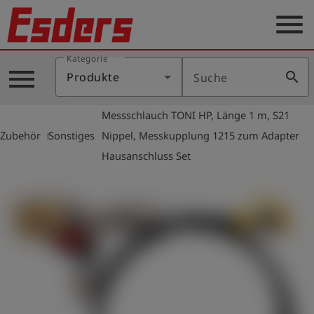
menu
Kategorie
Produkte
menu
search
Produkte
Suche
Wissen
Messschlauch TONI HP, Länge 1 m, S21
Support
arrow_right
arrow_right
Zubehör
Sonstiges
Nippel, Messkupplung 1215 zum Adapter
Über
Hausanschluss Set
uns
Karriere
Kontakt
Deutsch