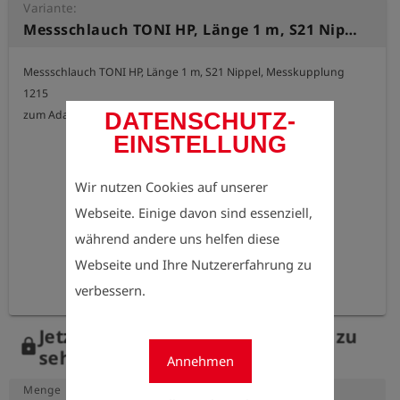
Variante:
Messschlauch TONI HP, Länge 1 m, S21 Nippel, Messkupplung 1215 zum Adapter Hausanschluss Set
Messschlauch TONI HP, Länge 1 m, S21 Nippel, Messkupplung 
1215

zum Adapter Hausanschluss Set
DATENSCHUTZ-
EINSTELLUNG
Wir nutzen Cookies auf unserer
Webseite. Einige davon sind essenziell,
während andere uns helfen diese
Webseite und Ihre Nutzererfahrung zu
verbessern.
Jetzt registrieren, um die Preise zu
lock
sehen.
Annehmen
Menge