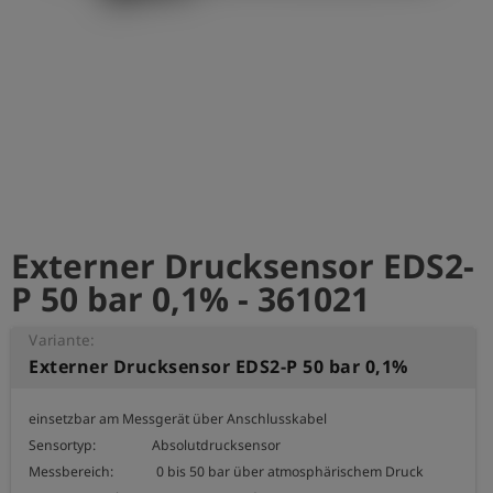
account_circle
Anmelden
shield
Registrierung
Externer Drucksensor EDS2-
P 50 bar 0,1% - 361021
Variante:
Externer Drucksensor EDS2-P 50 bar 0,1%
einsetzbar am Messgerät über Anschlusskabel

Sensortyp:                 Absolutdrucksensor

Messbereich:             0 bis 50 bar über atmosphärischem Druck
