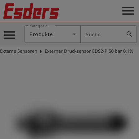
menu
Kategorie
Produkte
menu
search
Produkte
Suche
Wissen
arrow_right
Externe Sensoren
Externer Drucksensor EDS2-P 50 bar 0,1%
Support
Über
uns
Karriere
Kontakt
Deutsch