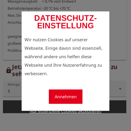
Messgenauigkeit:     < 0,1% vom Endwert

Betriebstemperatur: -20 °C bis +70 °C

Max. Druck:               70 bar

DATENSCHUTZ-
Anschluss:                Außengewinde G 1/4"

EINSTELLUNG
geeignet für Druckprüfungen gemäß W 400-2 (08/2022) mit 
Wir nutzen Cookies auf unserer
großem

Webseite. Einige davon sind essenziell,
Prüfdruck: STP > 21 bar

während andere uns helfen diese
Webseite und Ihre Nutzererfahrung zu
Jetzt registrieren, um die Preise zu
lock
sehen.
verbessern.
Menge
1
Annehmen
add_shopping_cart
In den Warenkorb
Nur essenzielle Cookies akzeptieren