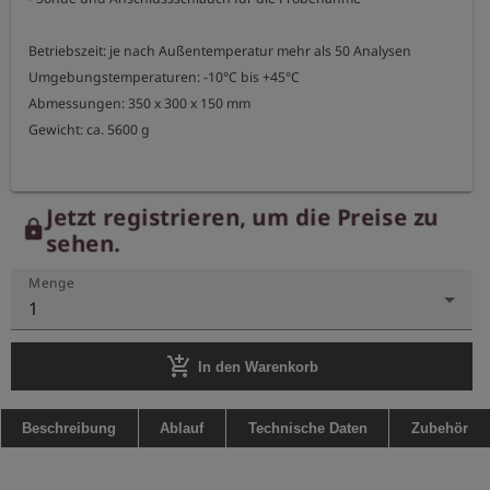
Betriebszeit: je nach Außentemperatur mehr als 50 Analysen

Umgebungstemperaturen: -10°C bis +45°C

Abmessungen: 350 x 300 x 150 mm

Jetzt registrieren, um die Preise zu
lock
sehen.
Menge
1
add_shopping_cart
In den Warenkorb
Beschreibung
Ablauf
Technische Daten
Zubehör