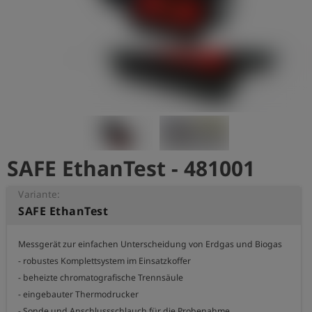
account_circle
Anmelden
shield
Registrierung
SAFE EthanTest - 481001
Variante:
SAFE EthanTest
Messgerät zur einfachen Unterscheidung von Erdgas und Biogas

- robustes Komplettsystem im Einsatzkoffer

- beheizte chromatografische Trennsäule

- eingebauter Thermodrucker

- Sonde und Anschlussschlauch für die Probenahme
