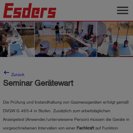
menu
Produkte
Wissen
Support
Über
uns
keyboard_backspace
Zurück
Seminar Gerätewart
Karriere
Kontakt
Die Prüfung und Instandhaltung von Gasmessgeräten erfolgt gemäß
DVGW G 465-4 in Stufen. Zusätzlich zum arbeitstäglichen
Deutsch
Anzeigetest (Anwender/unterwiesene Person) müssen die Geräte in
vorgeschriebenen Intervallen von einer
Fachkraft
auf Funktion