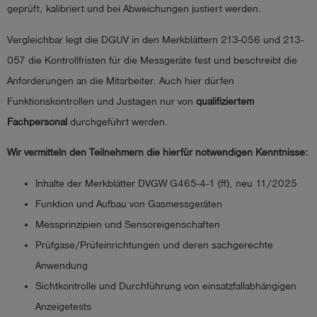
geprüft, kalibriert und bei Abweichungen justiert werden.
account_circle
Anmelden
Vergleichbar legt die DGUV in den Merkblättern 213-056 und 213-
057 die Kontrollfristen für die Messgeräte fest und beschreibt die
shield
Registrierung
Anforderungen an die Mitarbeiter. Auch hier dürfen
Funktionskontrollen und Justagen nur von
qualifiziertem
Fachpersonal
durchgeführt werden.
Wir vermitteln den Teilnehmern die hierfür notwendigen Kenntnisse:
Inhalte der Merkblätter DVGW G465-4-1 (ff), neu 11/2025
Funktion und Aufbau von Gasmessgeräten
Messprinzipien und Sensoreigenschaften
Prüfgase/Prüfeinrichtungen und deren sachgerechte
Anwendung
Sichtkontrolle und Durchführung von einsatzfallabhängigen
Anzeigetests