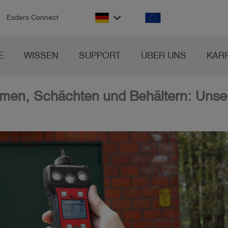
keyboard_arrow_down
Esders Connect
E
WISSEN
SUPPORT
ÜBER UNS
KAR
men, Schächten und Behältern: Unser