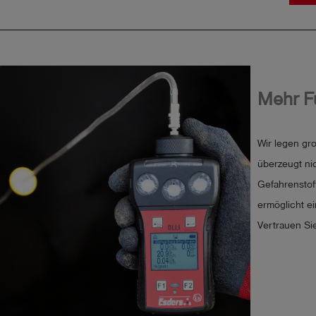
Mehr F
Wir legen gr
überzeugt ni
Gefahrenstoff
ermöglicht e
Vertrauen Si