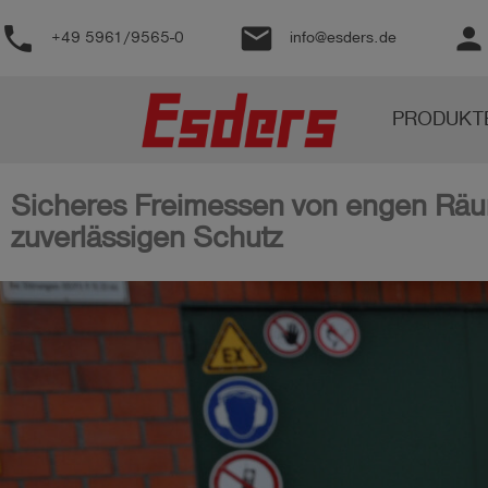
phone
email
person
+49 5961/9565-0
info@esders.de
Produkte
PRODUKT
Wissen
Support
Sicheres Freimessen von engen Räu
zuverlässigen Schutz
Über
uns
Karriere
Kontakt
Deutsch