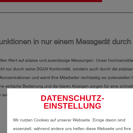
unktionen in nur einem Messgerät durch
oßen Wert auf präzise und zuverlässige Messungen. Unser hochsensibl
cht nur durch seine DGUV Konformität, sondern auch durch die präzisen 
konzentrationen und warnt Ihre Mitarbeiter rechtzeitig vor potenziellen
ine einfache Bedienung und die klaren Anzeigen sorgen für eine schnel
e auf unsere Detektoren und bieten Sie Ihren Mitarbeitern ein Höchstma
DATENSCHUTZ-
EINSTELLUNG
Wir nutzen Cookies auf unserer Webseite. Einige davon sind
essenziell, während andere uns helfen diese Webseite und Ihre