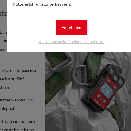
Nutzererfahrung zu verbessern.
tzbereit
Annehmen
Einsatzort von Ihren
it und bieten maximale
Nur essenzielle Cookies akzeptieren
chächten oder
 aktiver und passiver
e bis zu fünf
gebung.
tattet werden. So
entspricht.
 350 g sind unsere
t Langlebigkeit und