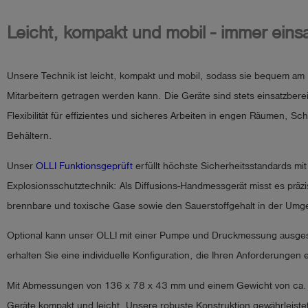
Leicht, kompakt und mobil - immer einsa
Unsere Technik ist leicht, kompakt und mobil, sodass sie bequem am 
Mitarbeitern getragen werden kann. Die Geräte sind stets einsatzbere
Flexibilität für effizientes und sicheres Arbeiten in engen Räumen, S
Behältern.
Unser
OLLI Funktionsgeprüft
erfüllt höchste Sicherheitsstandards mit
Explosionsschutztechnik: Als Diffusions-Handmessgerät misst es präzis
brennbare und toxische Gase sowie den Sauerstoffgehalt in der Um
Optional kann unser OLLI mit einer Pumpe und Druckmessung ausges
erhalten Sie eine individuelle Konfiguration, die Ihren Anforderungen 
Mit Abmessungen von 136 x 78 x 43 mm und einem Gewicht von ca.
Geräte kompakt und leicht. Unsere robuste Konstruktion gewährleiste