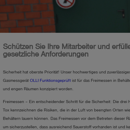
account_circle
Anmelden
shield
Registrierung
Schützen Sie Ihre Mitarbeiter und erfüll
gesetzliche Anforderungen
Sicherheit hat oberste Priorität! Unser hochwertiges und zuverlässige
Gasmessgerät
OLLI Funktionsgeprüft
ist für das Freimessen in Behäl
und engen Räumen konzipiert worden.
Freimessen – Ein entscheidender Schritt für die Sicherheit: Die drei
Tox kennzeichnen die Risiken, die in der Luft von beengten Orten w
Behältern lauern können. Das Freimessen vor dem Betreten dieser Rä
um sicherzustellen, dass ausreichend Sauerstoff vorhanden ist und ke