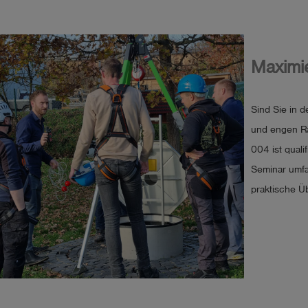
Maximie
Sind Sie in d
und engen R
004 ist qual
Seminar umfa
praktische Ü