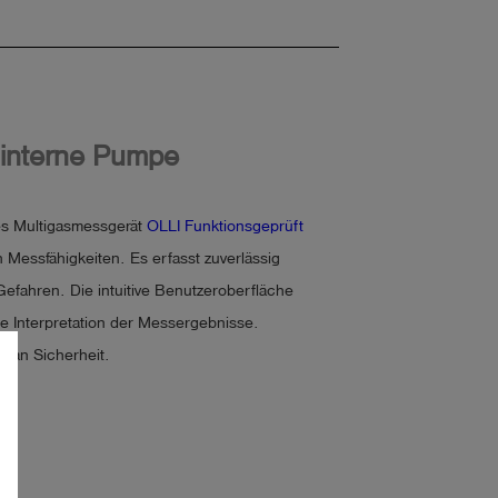
 interne Pumpe
es Multigasmessgerät
OLLI Funktionsgeprüft
Messfähigkeiten. Es erfasst zuverlässig
 Gefahren. Die intuitive Benutzeroberfläche
le Interpretation der Messergebnisse.
ß an Sicherheit.