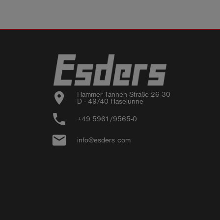
location_on
Hammer-Tannen-Straße 26-30

D - 49740 Haselünne
phone
+49 5961/9565-0
email
info@esders.com