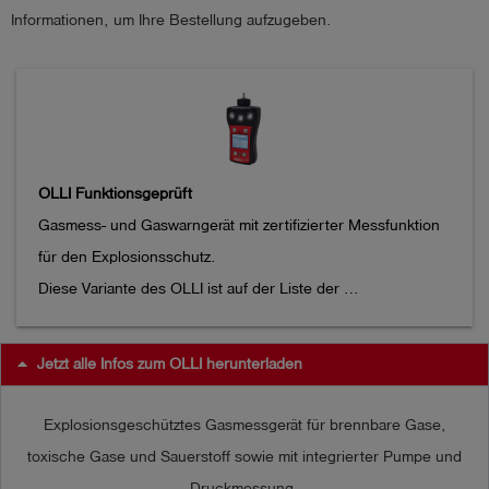
Informationen, um Ihre Bestellung aufzugeben.
OLLI Funktionsgeprüft
Gasmess- und Gaswarngerät mit zertifizierter Messfunktion 
für den Explosionsschutz.

Diese Variante des OLLI ist auf der Liste der 
funktionsgeprüften Gaswarngeräten der BG RCI

aufgeführt (s. Artikel 280000 für die Variante ohne 
Jetzt alle Infos zum OLLI herunterladen
Zertifizierung)

Explosionsgeschütztes Gasmessgerät für brennbare Gase,
Explosionsgeschütztes, kompaktes Diffusions- 
toxische Gase und Sauerstoff sowie mit integrierter Pumpe und
Handmessgerät

Druckmessung.