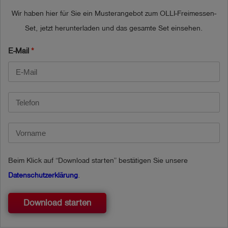
Betriebszeit > 50 Stunden (abhängig von Art & Anzahl der 
Wir haben hier für Sie ein Musterangebot zum OLLI-Freimessen-
verbauten

Set, jetzt herunterladen und das gesamte Set einsehen.
Sensoren und Umgebungsbedingungen, ohne 
Beleuchtung)

E-Mail
Messbereiche sind abhängig von der Sensorausstattung.

Abmessungen: 136 x 78 x 43 mm,

Gewicht: ca. 350 g

Explosionsgeschütztes Messgerät (aktiv & passiv)

Messfunktion zertifiziert für Methan (CH4), Propan (C3H8), 
Beim Klick auf “Download starten” bestätigen Sie unsere
Sauerstoff (O2), Kohlenmonoxid

Datenschutzerklärung
.
(CO), Kohlendioxid (CO2), Schwefelwasserstoff (H2S) 
gemäß folgender Normen:

Download starten
EN 60079-29-1

EN 50104
