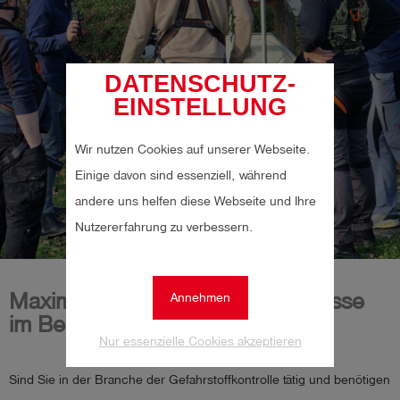
DATENSCHUTZ-
EINSTELLUNG
Wir nutzen Cookies auf unserer Webseite.
Einige davon sind essenziell, während
andere uns helfen diese Webseite und Ihre
Nutzererfahrung zu verbessern.
Maximieren Sie Ihre Fachkenntnisse
Annehmen
im Bereich Sicherheit!
Nur essenzielle Cookies akzeptieren
Sind Sie in der Branche der Gefahrstoffkontrolle tätig und benötigen