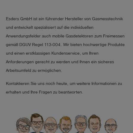
EN 45544-1

EN 45544-3

Esders GmbH ist ein führender Hersteller von Gasmesstechnik
und entwickelt spezialisiert auf die individuellen
Kennzeichnung ATEX:

Anwendungsfelder auch mobile Gasdetektoren zum Freimessen
II 2G Ex ib db IIB T4 Gb

gemäß DGUV Regel 113-004. Wir bieten hochwertige Produkte
(EU-)Baumusterprüfbescheinigungen/Zertifikate:

und einen erstklassigen Kundenservice, um Ihren
BVS 17 ATEX E 043 X

Anforderungen gerecht zu werden und Ihnen ein sicheres
TÜV 21 ATEX 8596 X

Arbeitsumfeld zu ermöglichen.
TÜV 21 PTG 7001 X

Kontaktieren Sie uns noch heute, um weitere Informationen zu
968/FSP 1940.05/21

erhalten und Ihre Fragen zu beantworten.
Kennzeichnung IECEx:

Ex ib db IIB T4 Gb

IECEx BVS 21.0085X
