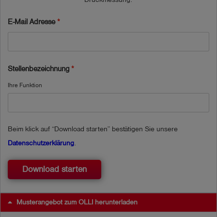
für bis zu fünf brennbare und toxische Gase sowie 
E-Mail Adresse
Sauerstoff in

extrem widerstandsfähigem 2K-Kunststoffgehäuse mit

wiederaufladbarem und explosionsgeschütztem Li-Ionen 
Akkupaket.

Stellenbezeichnung
Das Laden des Akkus in explosionsgefährdeten

Ihre Funktion
Bereichen ist nicht erlaubt!

Es können bis zu drei Gassensoren verbaut werden 
Beim klick auf “Download starten” bestätigen Sie unsere
(Ex/Ox/Tox).

Datenschutzerklärung
.
Das Gerät kann optional mit einer Pumpe und 
Druckmessung

Download starten
ausgerüstet werden. Die Bestückung erfolgt

individuell auf Kundenwunsch.

Musterangebot zum OLLI herunterladen