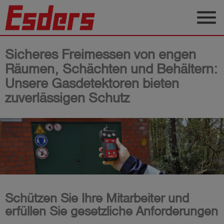
menu
Produkte
Sicheres Freimessen von engen
Wissen
Räumen, Schächten und Behältern:
Unsere Gasdetektoren bieten
Support
zuverlässigen Schutz
Über
uns
Karriere
Kontakt
Deutsch
Schützen Sie Ihre Mitarbeiter und
erfüllen Sie gesetzliche Anforderungen