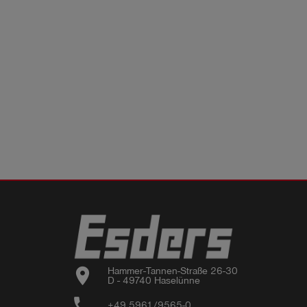
location_on
Hammer-Tannen-Straße 26-30

D - 49740 Haselünne
phone
+49 5961/9565-0