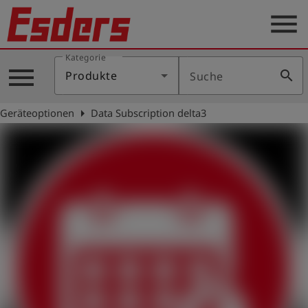
menu
Kategorie
Produkte
menu
search
Produkte
Suche
Wissen
arrow_right
Geräteoptionen
Data Subscription delta3
Support
Über
uns
Karriere
Kontakt
Deutsch