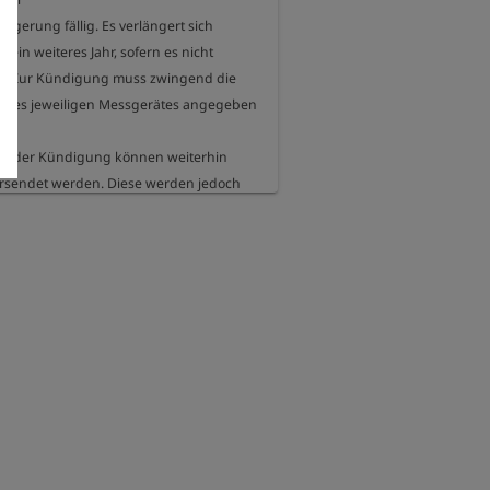
ängerung fällig. Es verlängert sich 
ein weiteres Jahr, sofern es nicht 
d. Zur Kündigung muss zwingend die 
des jeweiligen Messgerätes angegeben 
 der Kündigung können weiterhin 
sendet werden. Diese werden jedoch 
chnet und belasten das 
ngent. Das Guthaben dazu kann über 
ket (Artikel 222550)

aden werden.
