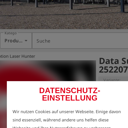
Kategorie
Produkte
Suche
ption Laser Hunter
Data S
252207
Variante:
Data Subs
DATENSCHUTZ-
EINSTELLUNG
Jahresgebühr 
Esders Connect
Wir nutzen Cookies auf unserer Webseite. Einige davon
einer Flatrate
sind essenziell, während andere uns helfen diese
im Voraus beza
Webseite und Ihre Nutzererfahrung zu verbessern.
Buchung bzw. 