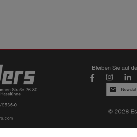
Bleiben Sie auf d
email
Newslet
nnen-Straße 26-30

 Haselünne
/9565-0
© 2026 Es
rs.com