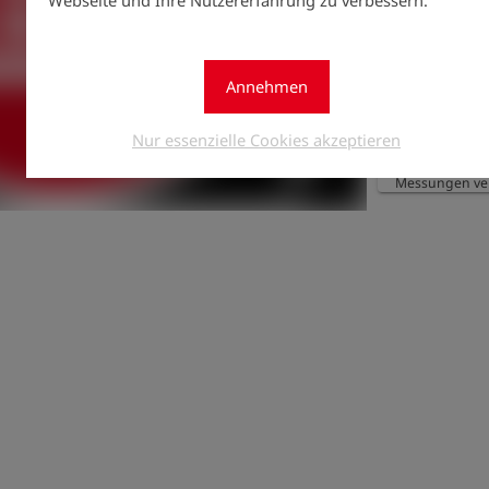
jährlichen Verl
automatisch um 
gekündigt wir
Annehmen
Seriennummer 
werden. Nach

Nur essenzielle Cookies akzeptieren
Wirksamwerden
Messungen ver
einzeln abgere
Messungskonti
das Messungspa
wieder aufgel