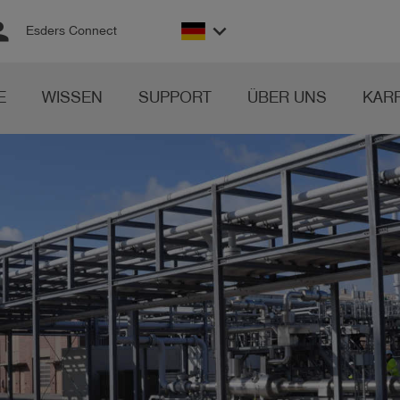
son
keyboard_arrow_down
Esders Connect
E
WISSEN
SUPPORT
ÜBER UNS
KAR