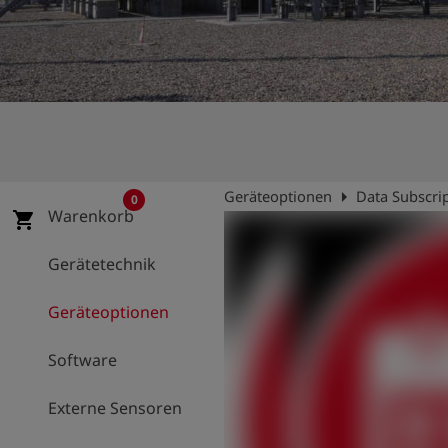
account_circle
Anmelden
shield
Registrierung
arrow_right
Geräteoptionen
Data Subscri
0
Warenkorb
shopping_cart
Gerätetechnik
Geräteoptionen
Software
Externe Sensoren