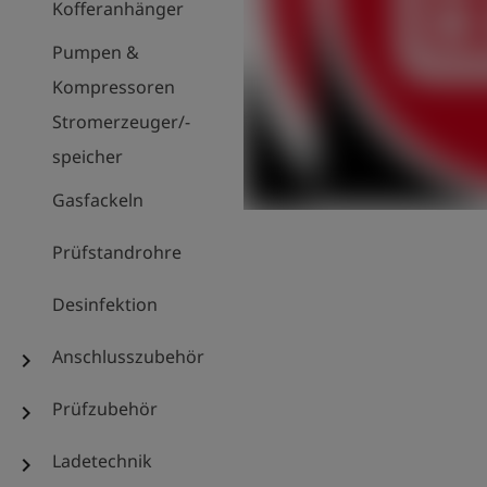
Kofferanhänger
Pumpen &
Kompressoren
Stromerzeuger/-
speicher
Gasfackeln
Prüfstandrohre
Desinfektion
Anschlusszubehör
chevron_right
Prüfzubehör
chevron_right
Ladetechnik
chevron_right