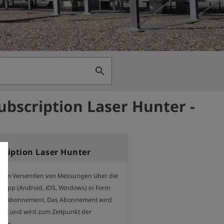
search
ubscription Laser Hunter -
cription Laser Hunter
zum Versenden von Messungen über die 
 App (Android, iOS, Windows) in Form 
 als Abonnement. Das Abonnement wird 
hlt und wird zum Zeitpunkt der 
der
